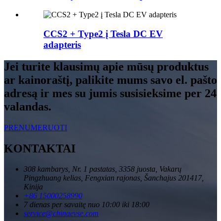
CCS2 + Type2 į Tesla DC EV
adapteris
Jei turite klausimų apie mūsų produktus
ar kainoraštį, palikite mums savo el. pašto
adresą ir mes su jumis susisieksime per 24
valandas.
PRENUMERUOTI
KONTAKTAI
308 kambarys, Nr. 1 pastatas, 3358 juosta, Vakarų
Pingzhuang kelias, Fengxian rajonas, Šanchajus 201417,
Kinija
+86 15000258990
7 dienas per savaitę nuo 10:00 iki 18:00
service@chinaevse.com