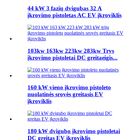
44 kW 3 fazių dvigubas 32 A
įkrovimo pistoletas AC EV įkroviklis
103kw 163kw 223kw 283kw Trys
įkrovimo pistoletai DC greitaeigis...
160 kW vieno įkrovimo pistoleto
nuolatinės srovės greitasis EV
įkroviklis
180 kW dvigubo įkrovimo pistoletai
DC greitas EV įkroviklis