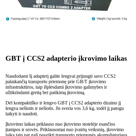
GBT į CCS2 adapterio įkrovimo laikas
Naudodami šį adapterį galite lengvai prijungti savo CCS2
palaikančią transporto priemonę prie GB/T įkrovimo
infrastruktūros, taip išplėsdami įkrovimo galimybes ir
užtikrindami greitą bei patikimą įkrovimą.
Dėl kompaktiško ir lengvo GBT į CCS2 adapterio dizaino jį
lengva nešiotis ir nešiotis. Jis sveria vos 3,6 kg, todėl jį patogu
laikyti ir naudoti.
Įkrovimo laikas priklauso nuo įkrovimo stotelėje esančios
įtampos ir srovės. Priklausomai nuo įvairių veiksnių, įkrovimo
laiką taip pat gali paveikti transporto priemonės akumuliatoriaus