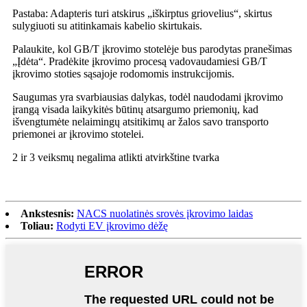
Pastaba: Adapteris turi atskirus „iškirptus griovelius“, skirtus
sulygiuoti su atitinkamais kabelio skirtukais.
Palaukite, kol GB/T įkrovimo stotelėje bus parodytas pranešimas
„Įdėta“. Pradėkite įkrovimo procesą vadovaudamiesi GB/T
įkrovimo stoties sąsajoje rodomomis instrukcijomis.
Saugumas yra svarbiausias dalykas, todėl naudodami įkrovimo
įrangą visada laikykitės būtinų atsargumo priemonių, kad
išvengtumėte nelaimingų atsitikimų ar žalos savo transporto
priemonei ar įkrovimo stotelei.
2 ir 3 veiksmų negalima atlikti atvirkštine tvarka
Ankstesnis:
NACS nuolatinės srovės įkrovimo laidas
Toliau:
Rodyti EV įkrovimo dėžę