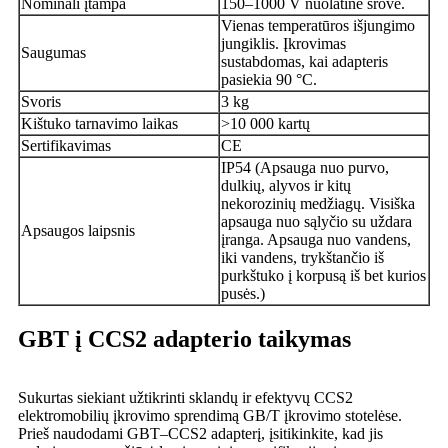
Nominali įtampa
150–1000 V nuolatinė srovė.
Vienas temperatūros išjungimo
jungiklis. Įkrovimas
Saugumas
sustabdomas, kai adapteris
pasiekia 90 °C.
Svoris
3 kg
Kištuko tarnavimo laikas
>10 000 kartų
Sertifikavimas
CE
IP54 (Apsauga nuo purvo,
dulkių, alyvos ir kitų
nekorozinių medžiagų. Visiška
apsauga nuo sąlyčio su uždara
Apsaugos laipsnis
įranga. Apsauga nuo vandens,
iki vandens, trykštančio iš
purkštuko į korpusą iš bet kurios
pusės.)
GBT į CCS2 adapterio taikymas
Sukurtas siekiant užtikrinti sklandų ir efektyvų CCS2
elektromobilių įkrovimo sprendimą GB/T įkrovimo stotelėse.
Prieš naudodami GBT–CCS2 adapterį, įsitikinkite, kad jis