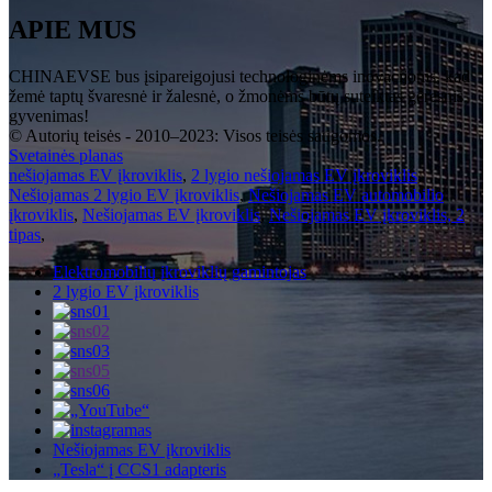
APIE MUS
CHINAEVSE bus įsipareigojusi technologinėms inovacijoms, kad
žemė taptų švaresnė ir žalesnė, o žmonėms būtų suteiktas geresnis
gyvenimas!
© Autorių teisės - 2010–2023: Visos teisės saugomos.
Svetainės planas
nešiojamas EV įkroviklis
,
2 lygio nešiojamas EV įkroviklis
,
Nešiojamas 2 lygio EV įkroviklis
,
Nešiojamas EV automobilio
įkroviklis
,
Nešiojamas EV įkroviklis
,
Nešiojamas EV įkroviklis, 2
tipas
,
Elektromobilių įkroviklių gamintojas
2 lygio EV įkroviklis
Nešiojamas EV įkroviklis
„Tesla“ į CCS1 adapteris