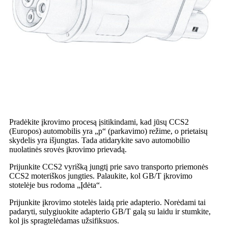
Pradėkite įkrovimo procesą įsitikindami, kad jūsų CCS2
(Europos) automobilis yra „p“ (parkavimo) režime, o prietaisų
skydelis yra išjungtas. Tada atidarykite savo automobilio
nuolatinės srovės įkrovimo prievadą.
Prijunkite CCS2 vyrišką jungtį prie savo transporto priemonės
CCS2 moteriškos jungties. Palaukite, kol GB/T įkrovimo
stotelėje bus rodoma „Įdėta“.
Prijunkite įkrovimo stotelės laidą prie adapterio. Norėdami tai
padaryti, sulygiuokite adapterio GB/T galą su laidu ir stumkite,
kol jis spragtelėdamas užsifiksuos.