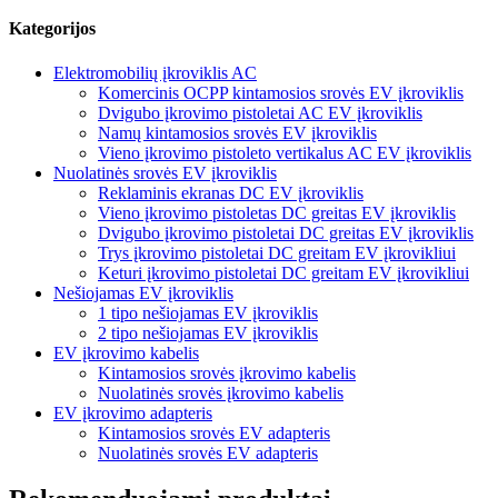
Kategorijos
Elektromobilių įkroviklis AC
Komercinis OCPP kintamosios srovės EV įkroviklis
Dvigubo įkrovimo pistoletai AC EV įkroviklis
Namų kintamosios srovės EV įkroviklis
Vieno įkrovimo pistoleto vertikalus AC EV įkroviklis
Nuolatinės srovės EV įkroviklis
Reklaminis ekranas DC EV įkroviklis
Vieno įkrovimo pistoletas DC greitas EV įkroviklis
Dvigubo įkrovimo pistoletai DC greitas EV įkroviklis
Trys įkrovimo pistoletai DC greitam EV įkrovikliui
Keturi įkrovimo pistoletai DC greitam EV įkrovikliui
Nešiojamas EV įkroviklis
1 tipo nešiojamas EV įkroviklis
2 tipo nešiojamas EV įkroviklis
EV įkrovimo kabelis
Kintamosios srovės įkrovimo kabelis
Nuolatinės srovės įkrovimo kabelis
EV įkrovimo adapteris
Kintamosios srovės EV adapteris
Nuolatinės srovės EV adapteris