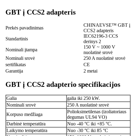
GBT į CCS2 adapteris
CHINAEVSE™️ GBT į
Prekės pavadinimas
CCS2 adapteris
IEC62196-3 CCS
Standartinis
derinys 2
150 V ~ 1000 V
Nominali įtampa
nuolatinė srovė
Nominali srovė
250 A nuolatinė srovė
sertifikatas
CE
Garantija
2 metai
GBT į CCS2 adapterio specifikacijos
Galia
galia iki 250 kW.
Nominali srovė
250 A nuolatinė srovė
Polioksimetilenas (izoliatoriaus
Korpuso medžiaga
degumas UL94 VO)
Darbinė temperatūra
Nuo -40 °C iki +85 °C.
Laikymo temperatūra
Nuo -30 °C iki 85 °C