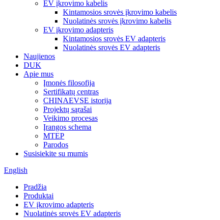
EV įkrovimo kabelis
Kintamosios srovės įkrovimo kabelis
Nuolatinės srovės įkrovimo kabelis
EV įkrovimo adapteris
Kintamosios srovės EV adapteris
Nuolatinės srovės EV adapteris
Naujienos
DUK
Apie mus
Įmonės filosofija
Sertifikatų centras
CHINAEVSE istorija
Projektų sąrašai
Veikimo procesas
Įrangos schema
MTEP
Parodos
Susisiekite su mumis
English
Pradžia
Produktai
EV įkrovimo adapteris
Nuolatinės srovės EV adapteris