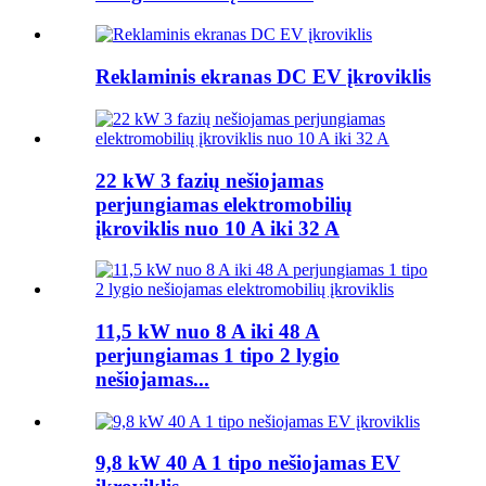
Reklaminis ekranas DC EV įkroviklis
22 kW 3 fazių nešiojamas
perjungiamas elektromobilių
įkroviklis nuo 10 A iki 32 A
11,5 kW nuo 8 A iki 48 A
perjungiamas 1 tipo 2 lygio
nešiojamas...
9,8 kW 40 A 1 tipo nešiojamas EV