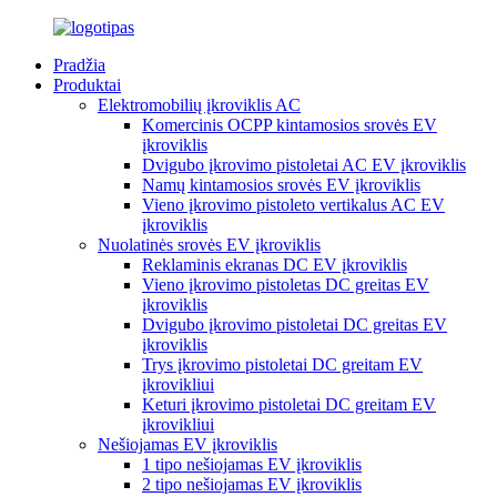
Pradžia
Produktai
Elektromobilių įkroviklis AC
Komercinis OCPP kintamosios srovės EV
įkroviklis
Dvigubo įkrovimo pistoletai AC EV įkroviklis
Namų kintamosios srovės EV įkroviklis
Vieno įkrovimo pistoleto vertikalus AC EV
įkroviklis
Nuolatinės srovės EV įkroviklis
Reklaminis ekranas DC EV įkroviklis
Vieno įkrovimo pistoletas DC greitas EV
įkroviklis
Dvigubo įkrovimo pistoletai DC greitas EV
įkroviklis
Trys įkrovimo pistoletai DC greitam EV
įkrovikliui
Keturi įkrovimo pistoletai DC greitam EV
įkrovikliui
Nešiojamas EV įkroviklis
1 tipo nešiojamas EV įkroviklis
2 tipo nešiojamas EV įkroviklis