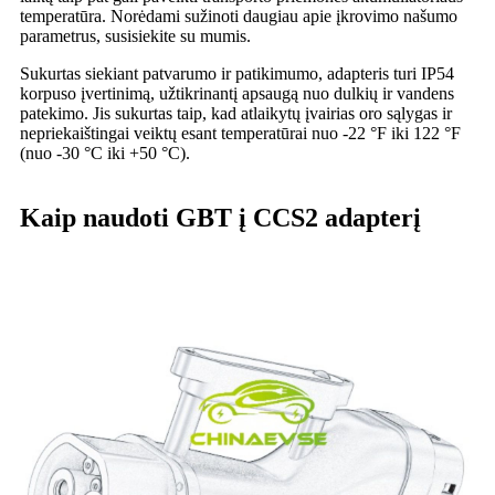
temperatūra. Norėdami sužinoti daugiau apie įkrovimo našumo
parametrus, susisiekite su mumis.
Sukurtas siekiant patvarumo ir patikimumo, adapteris turi IP54
korpuso įvertinimą, užtikrinantį apsaugą nuo dulkių ir vandens
patekimo. Jis sukurtas taip, kad atlaikytų įvairias oro sąlygas ir
nepriekaištingai veiktų esant temperatūrai nuo -22 °F iki 122 °F
(nuo -30 °C iki +50 °C).
Kaip naudoti GBT į CCS2 adapterį