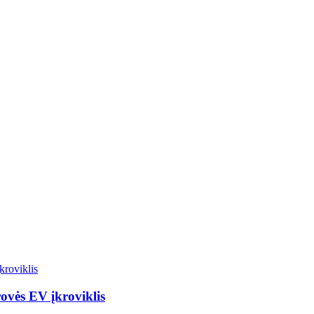
ovės EV įkroviklis