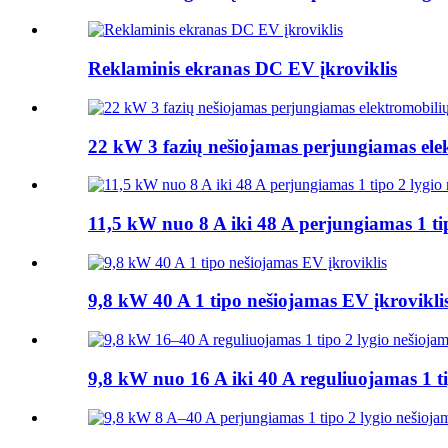
Reklaminis ekranas DC EV įkroviklis
22 kW 3 fazių nešiojamas perjungiamas elek
11,5 kW nuo 8 A iki 48 A perjungiamas 1 tip
9,8 kW 40 A 1 tipo nešiojamas EV įkrovikli
9,8 kW nuo 16 A iki 40 A reguliuojamas 1 ti