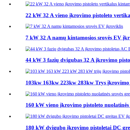
22 kW 32 A vieno įkrovimo pistoleto vertika
7 kW 32 A namų kintamosios srovės EV įkro
44 kW 3 fazių dvigubas 32 A įkrovimo pisto
103kw 163kw 223kw 283kw Trys įkrovimo pis
160 kW vieno įkrovimo pistoleto nuolatinės s
180 kW dvigubo įkrovimo pistoletai DC grei