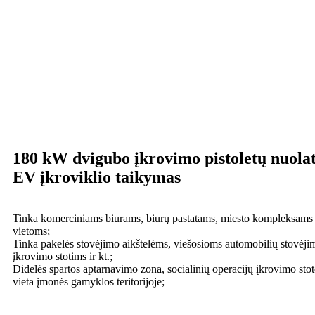
180 kW dvigubo įkrovimo pistoletų nuolat
EV įkroviklio taikymas
Tinka komerciniams biurams, biurų pastatams, miesto kompleksams
vietoms;
Tinka pakelės stovėjimo aikštelėms, viešosioms automobilių stovėjim
įkrovimo stotims ir kt.;
Didelės spartos aptarnavimo zona, socialinių operacijų įkrovimo sto
vieta įmonės gamyklos teritorijoje;