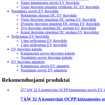
Namų kintamosios srovės EV įkroviklis
Vieno įkrovimo pistoleto vertikalus AC EV įkroviklis
Nuolatinės srovės EV įkroviklis
Reklaminis ekranas DC EV įkroviklis
Vieno įkrovimo pistoletas DC greitas EV įkroviklis
Dvigubo įkrovimo pistoletai DC greitas EV įkroviklis
Trys įkrovimo pistoletai DC greitam EV įkrovikliui
Keturi įkrovimo pistoletai DC greitam EV įkrovikliui
Nešiojamas EV įkroviklis
1 tipo nešiojamas EV įkroviklis
2 tipo nešiojamas EV įkroviklis
EV įkrovimo kabelis
Kintamosios srovės įkrovimo kabelis
Nuolatinės srovės įkrovimo kabelis
EV įkrovimo adapteris
Kintamosios srovės EV adapteris
Nuolatinės srovės EV adapteris
Rekomenduojami produktai
7 kW 32 A komercinis OCPP kintamosios sr