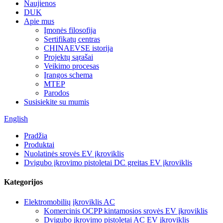
Naujienos
DUK
Apie mus
Įmonės filosofija
Sertifikatų centras
CHINAEVSE istorija
Projektų sąrašai
Veikimo procesas
Įrangos schema
MTEP
Parodos
Susisiekite su mumis
English
Pradžia
Produktai
Nuolatinės srovės EV įkroviklis
Dvigubo įkrovimo pistoletai DC greitas EV įkroviklis
Kategorijos
Elektromobilių įkroviklis AC
Komercinis OCPP kintamosios srovės EV įkroviklis
Dvigubo įkrovimo pistoletai AC EV įkroviklis