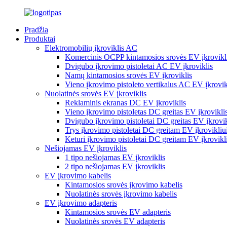
Pradžia
Produktai
Elektromobilių įkroviklis AC
Komercinis OCPP kintamosios srovės EV įkrovikl
Dvigubo įkrovimo pistoletai AC EV įkroviklis
Namų kintamosios srovės EV įkroviklis
Vieno įkrovimo pistoleto vertikalus AC EV įkrovik
Nuolatinės srovės EV įkroviklis
Reklaminis ekranas DC EV įkroviklis
Vieno įkrovimo pistoletas DC greitas EV įkrovikli
Dvigubo įkrovimo pistoletai DC greitas EV įkrovik
Trys įkrovimo pistoletai DC greitam EV įkrovikliu
Keturi įkrovimo pistoletai DC greitam EV įkrovikl
Nešiojamas EV įkroviklis
1 tipo nešiojamas EV įkroviklis
2 tipo nešiojamas EV įkroviklis
EV įkrovimo kabelis
Kintamosios srovės įkrovimo kabelis
Nuolatinės srovės įkrovimo kabelis
EV įkrovimo adapteris
Kintamosios srovės EV adapteris
Nuolatinės srovės EV adapteris