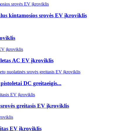
lus kintamosios srovės EV įkroviklis
viklis
letas AC EV įkroviklis
toletai DC greitaeigis...
rovės greitasis EV įkroviklis
tas EV įkroviklis