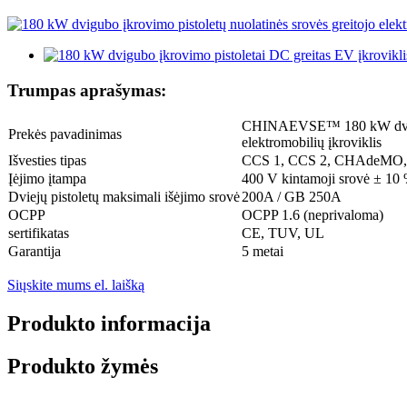
Trumpas aprašymas:
CHINAEVSE™️ 180 kW dvigub
Prekės pavadinimas
elektromobilių įkroviklis
Išvesties tipas
CCS 1, CCS 2, CHAdeMO, 
Įėjimo įtampa
400 V kintamoji srovė ± 10
Dviejų pistoletų maksimali išėjimo srovė
200A / GB 250A
OCPP
OCPP 1.6 (neprivaloma)
sertifikatas
CE, TUV, UL
Garantija
5 metai
Siųskite mums el. laišką
Produkto informacija
Produkto žymės