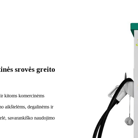
inės srovės greito
 ir kitoms komercinėms
o aikštelėms, degalinėms ir
telė, savarankiško naudojimo