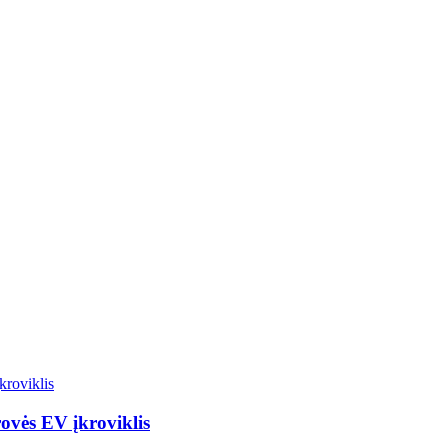
ovės EV įkroviklis