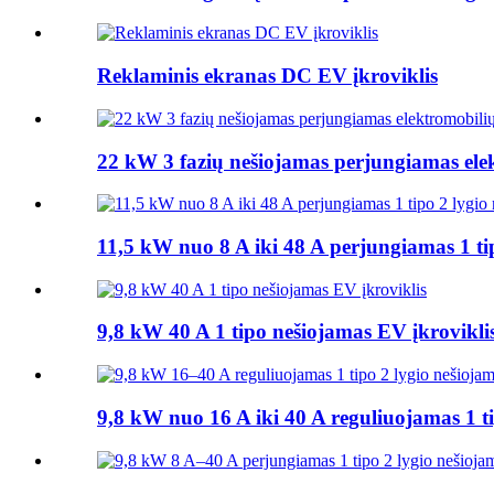
Reklaminis ekranas DC EV įkroviklis
22 kW 3 fazių nešiojamas perjungiamas elek
11,5 kW nuo 8 A iki 48 A perjungiamas 1 tip
9,8 kW 40 A 1 tipo nešiojamas EV įkrovikli
9,8 kW nuo 16 A iki 40 A reguliuojamas 1 ti