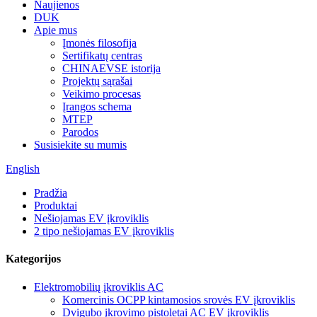
Naujienos
DUK
Apie mus
Įmonės filosofija
Sertifikatų centras
CHINAEVSE istorija
Projektų sąrašai
Veikimo procesas
Įrangos schema
MTEP
Parodos
Susisiekite su mumis
English
Pradžia
Produktai
Nešiojamas EV įkroviklis
2 tipo nešiojamas EV įkroviklis
Kategorijos
Elektromobilių įkroviklis AC
Komercinis OCPP kintamosios srovės EV įkroviklis
Dvigubo įkrovimo pistoletai AC EV įkroviklis