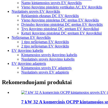
Namų kintamosios srovės EV įkroviklis
Vieno įkrovimo pistoleto vertikalus AC EV įkroviklis
Nuolatinės srovės EV įkroviklis
Reklaminis ekranas DC EV įkroviklis
Vieno įkrovimo pistoletas DC greitas EV įkroviklis
Dvigubo įkrovimo pistoletai DC greitas EV įkroviklis
Trys įkrovimo pistoletai DC greitam EV įkrovikliui
Keturi įkrovimo pistoletai DC greitam EV įkrovikliui
Nešiojamas EV įkroviklis
1 tipo nešiojamas EV įkroviklis
2 tipo nešiojamas EV įkroviklis
EV įkrovimo kabelis
Kintamosios srovės įkrovimo kabelis
Nuolatinės srovės įkrovimo kabelis
EV įkrovimo adapteris
Kintamosios srovės EV adapteris
Nuolatinės srovės EV adapteris
Rekomenduojami produktai
7 kW 32 A komercinis OCPP kintamosios sr