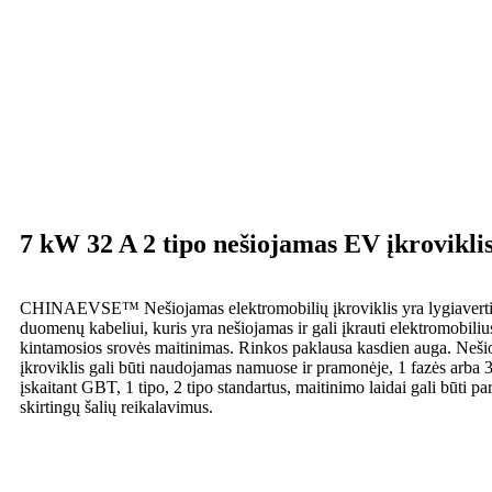
7 kW 32 A 2 tipo nešiojamas EV įkrovikli
CHINAEVSE™️ Nešiojamas elektromobilių įkroviklis yra lygiaverti
duomenų kabeliui, kuris yra nešiojamas ir gali įkrauti elektromobilius
kintamosios srovės maitinimas. Rinkos paklausa kasdien auga. Neši
įkroviklis gali būti naudojamas namuose ir pramonėje, 1 fazės arba 3
įskaitant GBT, 1 tipo, 2 tipo standartus, maitinimo laidai gali būti p
skirtingų šalių reikalavimus.