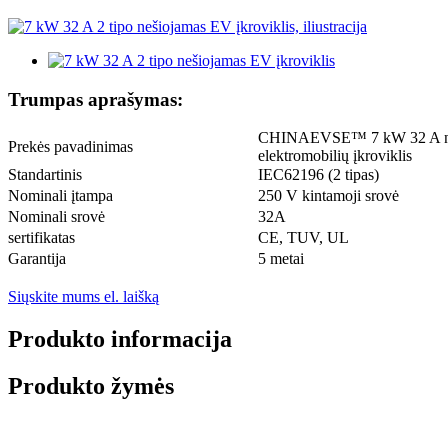
Trumpas aprašymas:
CHINAEVSE™️ 7 kW 32 A n
Prekės pavadinimas
elektromobilių įkroviklis
Standartinis
IEC62196 (2 tipas)
Nominali įtampa
250 V kintamoji srovė
Nominali srovė
32A
sertifikatas
CE, TUV, UL
Garantija
5 metai
Siųskite mums el. laišką
Produkto informacija
Produkto žymės