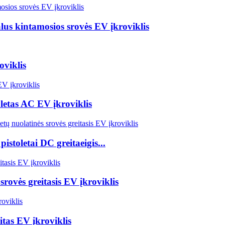
lus kintamosios srovės EV įkroviklis
viklis
letas AC EV įkroviklis
toletai DC greitaeigis...
rovės greitasis EV įkroviklis
tas EV įkroviklis