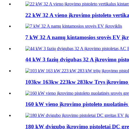
22 kW 32 A vieno įkrovimo pistoleto vertika
7 kW 32 A namų kintamosios srovės EV įkro
44 kW 3 fazių dvigubas 32 A įkrovimo pisto
103kw 163kw 223kw 283kw Trys įkrovimo pis
160 kW vieno įkrovimo pistoleto nuolatinės s
180 kW dvigubo įkrovimo pistoletai DC grei