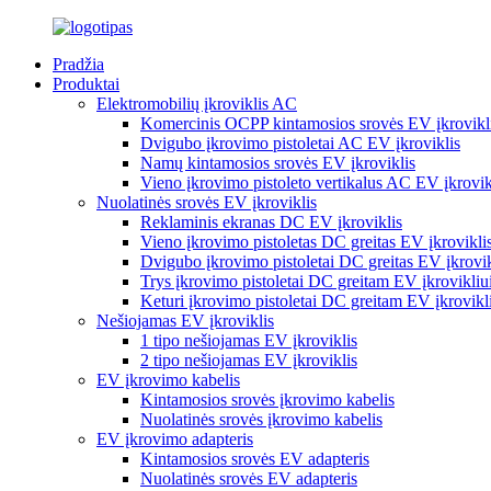
Pradžia
Produktai
Elektromobilių įkroviklis AC
Komercinis OCPP kintamosios srovės EV įkrovikl
Dvigubo įkrovimo pistoletai AC EV įkroviklis
Namų kintamosios srovės EV įkroviklis
Vieno įkrovimo pistoleto vertikalus AC EV įkrovik
Nuolatinės srovės EV įkroviklis
Reklaminis ekranas DC EV įkroviklis
Vieno įkrovimo pistoletas DC greitas EV įkrovikli
Dvigubo įkrovimo pistoletai DC greitas EV įkrovik
Trys įkrovimo pistoletai DC greitam EV įkrovikliu
Keturi įkrovimo pistoletai DC greitam EV įkrovikl
Nešiojamas EV įkroviklis
1 tipo nešiojamas EV įkroviklis
2 tipo nešiojamas EV įkroviklis
EV įkrovimo kabelis
Kintamosios srovės įkrovimo kabelis
Nuolatinės srovės įkrovimo kabelis
EV įkrovimo adapteris
Kintamosios srovės EV adapteris
Nuolatinės srovės EV adapteris