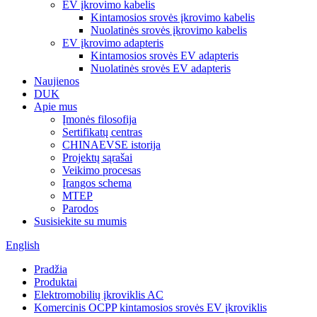
EV įkrovimo kabelis
Kintamosios srovės įkrovimo kabelis
Nuolatinės srovės įkrovimo kabelis
EV įkrovimo adapteris
Kintamosios srovės EV adapteris
Nuolatinės srovės EV adapteris
Naujienos
DUK
Apie mus
Įmonės filosofija
Sertifikatų centras
CHINAEVSE istorija
Projektų sąrašai
Veikimo procesas
Įrangos schema
MTEP
Parodos
Susisiekite su mumis
English
Pradžia
Produktai
Elektromobilių įkroviklis AC
Komercinis OCPP kintamosios srovės EV įkroviklis