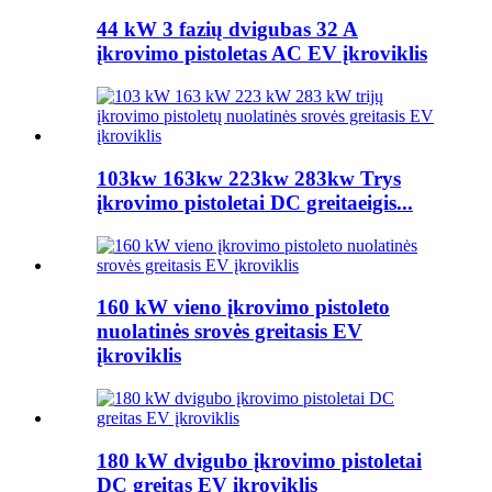
44 kW 3 fazių dvigubas 32 A
įkrovimo pistoletas AC EV įkroviklis
103kw 163kw 223kw 283kw Trys
įkrovimo pistoletai DC greitaeigis...
160 kW vieno įkrovimo pistoleto
nuolatinės srovės greitasis EV
įkroviklis
180 kW dvigubo įkrovimo pistoletai
DC greitas EV įkroviklis