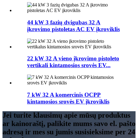
44 kW 3 fazių dvigubas 32 A
įkrovimo pistoletas AC EV įkroviklis
22 kW 32 A vieno įkrovimo pistoleto
vertikali kintamosios srovės EV...
7 kW 32 A komercinis OCPP
kintamosios srovės EV įkroviklis
Jei turite klausimų apie mūsų produktus
ar kainoraštį, palikite mums savo el. pašto
adresą ir mes su jumis susisieksime per 24