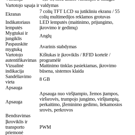
Vartotojo sąsaja ir valdymas
7 colių TFT LCD su jutikliniu ekranu / 55
Ekranas
colių multimedijos reklamos grotuvas
Indikatoriaus
LED lemputės (maitinimo, prijungimo,
lemputės
įkrovimo ir gedimų)
Mygtukai ir
Anglų
jungiklis
Paspauskite
Avarinis stabdymas
mygtuką
Vartotojo
Kištukas ir įkroviklis / RFID kortelė /
autentifikavimas
programėlė
Vizualinė
Maitinimo tinklas pasiekiamas, įkrovimo
indikacija
būsena, sistemos klaida
Sandėliavimo
8 GB
vieta
Apsauga
Apsauga nuo viršįtampio, žemos įtampos,
viršsrovės, trumpojo jungimo, viršįtampių,
Apsauga
perkaitimo, įžeminimo gedimo, liekamosios
srovės, perkrovos
Bendravimas
Įkroviklis ir
transporto
PWM
priemonė