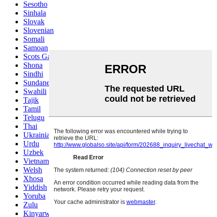
Sesotho
Sinhala
Slovak
Slovenian
Somali
Samoan
Scots Gaelic
Shona
Sindhi
Sundanese
Swahili
Tajik
Tamil
Telugu
Thai
Ukrainian
Urdu
Uzbek
Vietnamese
Welsh
Xhosa
Yiddish
Yoruba
Zulu
Kinyarwanda