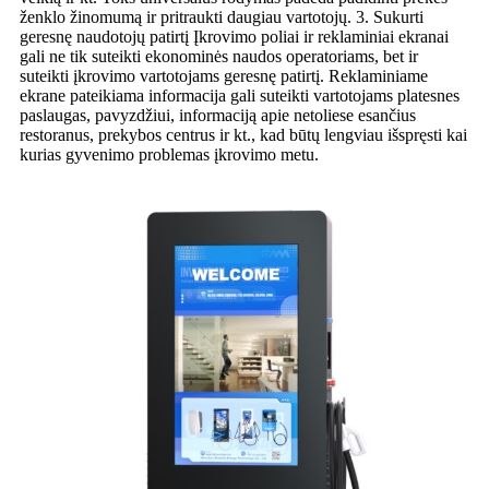
ženklo žinomumą ir pritraukti daugiau vartotojų. 3. Sukurti
geresnę naudotojų patirtį Įkrovimo poliai ir reklaminiai ekranai
gali ne tik suteikti ekonominės naudos operatoriams, bet ir
suteikti įkrovimo vartotojams geresnę patirtį. Reklaminiame
ekrane pateikiama informacija gali suteikti vartotojams platesnes
paslaugas, pavyzdžiui, informaciją apie netoliese esančius
restoranus, prekybos centrus ir kt., kad būtų lengviau išspręsti kai
kurias gyvenimo problemas įkrovimo metu.