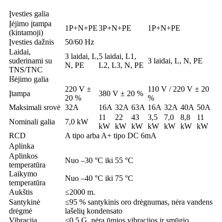
Įvesties galia
Įėjimo įtampa
1P+N+PE
3P+N+PE
1P+N+PE
(kintamoji)
Įvesties dažnis
50/60 Hz
Laidai,
3 laidai, L,
5 laidai, L1,
suderinami su
3 laidai, L, N, PE
N, PE
L2, L3, N, PE
TNS/TNC
Išėjimo galia
220 V ±
110 V / 220 V ± 20
Įtampa
380 V ± 20 %
20 %
%
Maksimali srovė
32A
16A
32A
63A
16A
32A
40A
50A
11
22
43
3,5
7,0
8,8
11
Nominali galia
7,0 kW
kW
kW
kW
kW
kW
kW
kW
RCD
A tipo arba A+ tipo DC 6mA
Aplinka
Aplinkos
Nuo –30 °C iki 55 °C
temperatūra
Laikymo
Nuo –40 °C iki 75 °C
temperatūra
Aukštis
≤2000 m.
Santykinė
≤95 % santykinis oro drėgnumas, nėra vandens
drėgmė
lašelių kondensato
Vibracija
<0,5 G, nėra ūmios vibracijos ir smūgio