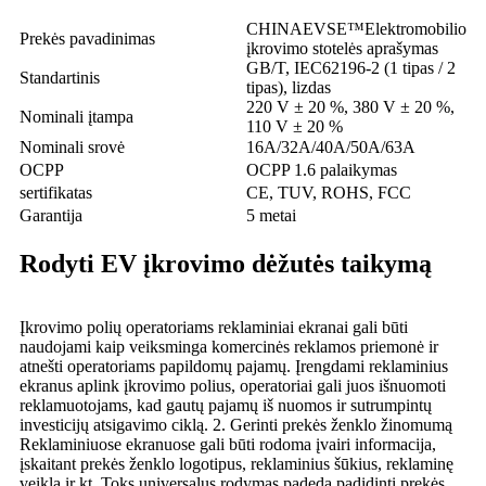
CHINAEVSE™️Elektromobilio
Prekės pavadinimas
įkrovimo stotelės aprašymas
GB/T, IEC62196-2 (1 tipas / 2
Standartinis
tipas), lizdas
220 V ± 20 %, 380 V ± 20 %,
Nominali įtampa
110 V ± 20 %
Nominali srovė
16A/32A/40A/50A/63A
OCPP
OCPP 1.6 palaikymas
sertifikatas
CE, TUV, ROHS, FCC
Garantija
5 metai
Rodyti EV įkrovimo dėžutės taikymą
Įkrovimo polių operatoriams reklaminiai ekranai gali būti
naudojami kaip veiksminga komercinės reklamos priemonė ir
atnešti operatoriams papildomų pajamų. Įrengdami reklaminius
ekranus aplink įkrovimo polius, operatoriai gali juos išnuomoti
reklamuotojams, kad gautų pajamų iš nuomos ir sutrumpintų
investicijų atsigavimo ciklą. 2. Gerinti prekės ženklo žinomumą
Reklaminiuose ekranuose gali būti rodoma įvairi informacija,
įskaitant prekės ženklo logotipus, reklaminius šūkius, reklaminę
veiklą ir kt. Toks universalus rodymas padeda padidinti prekės