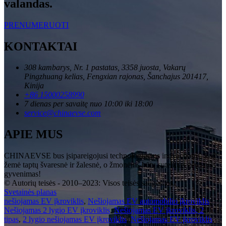
valandas.
PRENUMERUOTI
KONTAKTAI
308 kambarys, Nr. 1 pastatas, 3358 juosta, Vakarų
Pingzhuang kelias, Fengxian rajonas, Šanchajus 201417,
Kinija
+86 15000258990
7 dienas per savaitę nuo 10:00 iki 18:00
service@chinaevse.com
APIE MUS
CHINAEVSE bus įsipareigojusi technologinėms inovacijoms, kad
žemė taptų švaresnė ir žalesnė, o žmonėms būtų suteiktas geresnis
gyvenimas!
© Autorių teisės - 2010–2023: Visos teisės saugomos.
Svetainės planas
nešiojamas EV įkroviklis
,
Nešiojamas EV automobilio įkroviklis
,
Nešiojamas 2 lygio EV įkroviklis
,
Nešiojamas EV įkroviklis, 2
tipas
,
2 lygio nešiojamas EV įkroviklis
,
Nešiojamas EV įkroviklis
,