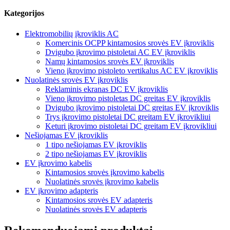
Kategorijos
Elektromobilių įkroviklis AC
Komercinis OCPP kintamosios srovės EV įkroviklis
Dvigubo įkrovimo pistoletai AC EV įkroviklis
Namų kintamosios srovės EV įkroviklis
Vieno įkrovimo pistoleto vertikalus AC EV įkroviklis
Nuolatinės srovės EV įkroviklis
Reklaminis ekranas DC EV įkroviklis
Vieno įkrovimo pistoletas DC greitas EV įkroviklis
Dvigubo įkrovimo pistoletai DC greitas EV įkroviklis
Trys įkrovimo pistoletai DC greitam EV įkrovikliui
Keturi įkrovimo pistoletai DC greitam EV įkrovikliui
Nešiojamas EV įkroviklis
1 tipo nešiojamas EV įkroviklis
2 tipo nešiojamas EV įkroviklis
EV įkrovimo kabelis
Kintamosios srovės įkrovimo kabelis
Nuolatinės srovės įkrovimo kabelis
EV įkrovimo adapteris
Kintamosios srovės EV adapteris
Nuolatinės srovės EV adapteris