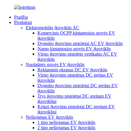
Pradžia
Produktai
Elektromobilių įkroviklis AC
Komercinis OCPP kintamosios srovės EV
įkroviklis
Dvigubo įkrovimo pistoletai AC EV įkroviklis
Namų kintamosios srovės EV įkroviklis
Vieno įkrovimo pistoleto vertikalus AC EV
įkroviklis
Nuolatinės srovės EV įkroviklis
Reklaminis ekranas DC EV įkroviklis
Vieno įkrovimo pistoletas DC greitas EV
įkroviklis
Dvigubo įkrovimo pistoletai DC greitas EV
įkroviklis
Trys įkrovimo pistoletai DC greitam EV
įkrovikliui
Keturi įkrovimo pistoletai DC greitam EV
įkrovikliui
Nešiojamas EV įkroviklis
1 tipo nešiojamas EV įkroviklis
2 tipo nešiojamas EV įkroviklis