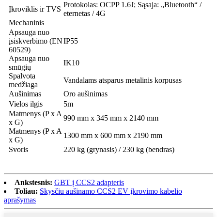
Protokolas: OCPP 1.6J; Sąsaja: „Bluetooth“ /
Įkroviklis ir TVS
eternetas / 4G
Mechaninis
Apsauga nuo
įsiskverbimo (EN
IP55
60529)
Apsauga nuo
IK10
smūgių
Spalvota
Vandalams atsparus metalinis korpusas
medžiaga
Aušinimas
Oro aušinimas
Vielos ilgis
5m
Matmenys (P x A
990 mm x 345 mm x 2140 mm
x G)
Matmenys (P x A
1300 mm x 600 mm x 2190 mm
x G)
Svoris
220 kg (grynasis) / 230 kg (bendras)
Ankstesnis:
GBT į CCS2 adapteris
Toliau:
Skysčiu aušinamo CCS2 EV įkrovimo kabelio
aprašymas