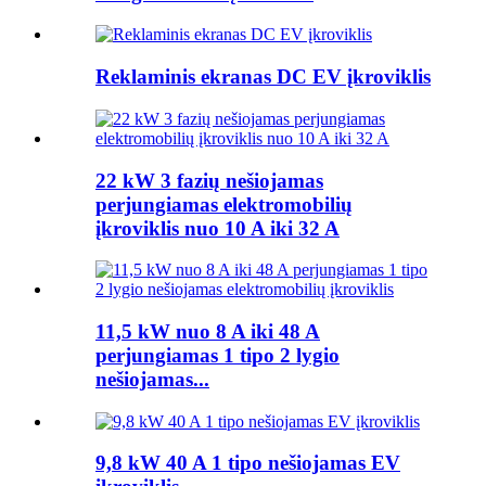
Reklaminis ekranas DC EV įkroviklis
22 kW 3 fazių nešiojamas
perjungiamas elektromobilių
įkroviklis nuo 10 A iki 32 A
11,5 kW nuo 8 A iki 48 A
perjungiamas 1 tipo 2 lygio
nešiojamas...
9,8 kW 40 A 1 tipo nešiojamas EV