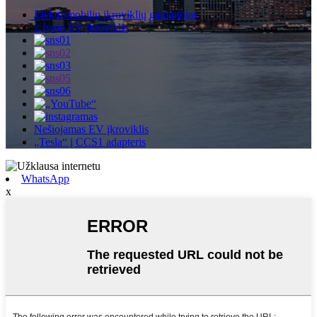
Elektromobilių įkroviklių gamintojas
2 lygio EV įkroviklis
Nešiojamas EV įkroviklis
„Tesla“ į CCS1 adapteris
WhatsApp
x