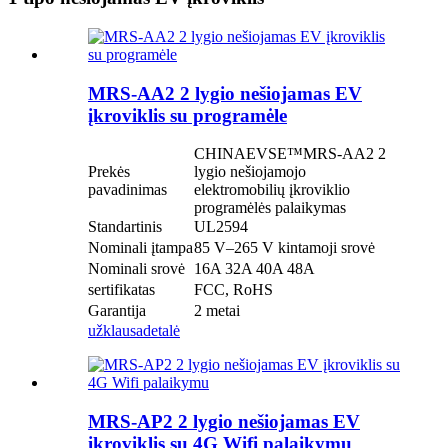
MRS-AA2 2 lygio nešiojamas EV
įkroviklis su programėle
CHINAEVSE™️MRS-AA2 2
Prekės
lygio nešiojamojo
pavadinimas
elektromobilių įkroviklio
programėlės palaikymas
Standartinis
UL2594
Nominali įtampa
85 V–265 V kintamoji srovė
Nominali srovė
16A 32A 40A 48A
sertifikatas
FCC, RoHS
Garantija
2 metai
užklausa
detalė
MRS-AP2 2 lygio nešiojamas EV
įkroviklis su 4G Wifi palaikymu