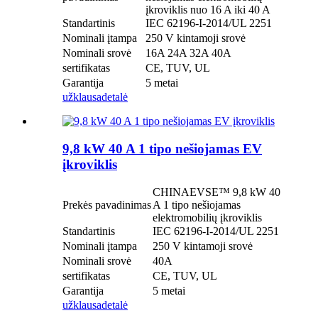
įkroviklis nuo 16 A iki 40 A
Standartinis
IEC 62196-I-2014/UL 2251
Nominali įtampa
250 V kintamoji srovė
Nominali srovė
16A 24A 32A 40A
sertifikatas
CE, TUV, UL
Garantija
5 metai
užklausa
detalė
9,8 kW 40 A 1 tipo nešiojamas EV
įkroviklis
CHINAEVSE™️ 9,8 kW 40
Prekės pavadinimas
A 1 tipo nešiojamas
elektromobilių įkroviklis
Standartinis
IEC 62196-I-2014/UL 2251
Nominali įtampa
250 V kintamoji srovė
Nominali srovė
40A
sertifikatas
CE, TUV, UL
Garantija
5 metai
užklausa
detalė