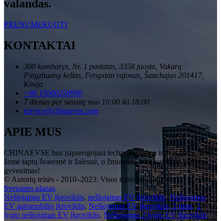
valandas.
PRENUMERUOTI
KONTAKTAI
308 kambarys, Nr. 1 pastatas, 3358 juosta, Vakarų
Pingzhuang kelias, Fengxian rajonas, Šanchajus 201417,
Kinija
+86 15000258990
7 dienas per savaitę nuo 10:00 iki 18:00
service@chinaevse.com
APIE MUS
CHINAEVSE bus įsipareigojusi technologinėms inovacijoms, kad
žemė taptų švaresnė ir žalesnė, o žmonėms būtų suteiktas geresnis
gyvenimas!
© Autorių teisės - 2010–2023: Visos teisės saugomos.
Svetainės planas
Nešiojamas EV įkroviklis
,
nešiojamas EV įkroviklis
,
Nešiojamas
EV automobilio įkroviklis
,
Nešiojamas EV įkroviklis, 2 tipas
,
2
lygio nešiojamas EV įkroviklis
,
Nešiojamas 2 lygio EV įkroviklis
,