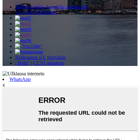
Elektromobilių įkroviklių gamintojas
2 lygio EV įkroviklis
Nešiojamas EV įkroviklis
„Tesla“ į CCS1 adapteris
WhatsApp
x