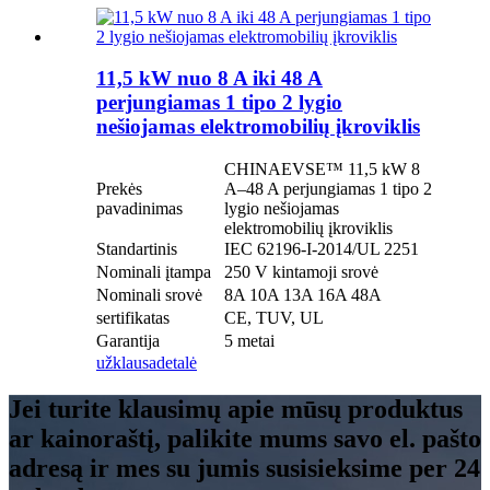
11,5 kW nuo 8 A iki 48 A
perjungiamas 1 tipo 2 lygio
nešiojamas elektromobilių įkroviklis
CHINAEVSE™️ 11,5 kW 8
Prekės
A–48 A perjungiamas 1 tipo 2
pavadinimas
lygio nešiojamas
elektromobilių įkroviklis
Standartinis
IEC 62196-I-2014/UL 2251
Nominali įtampa
250 V kintamoji srovė
Nominali srovė
8A 10A 13A 16A 48A
sertifikatas
CE, TUV, UL
Garantija
5 metai
užklausa
detalė
Jei turite klausimų apie mūsų produktus
ar kainoraštį, palikite mums savo el. pašto
adresą ir mes su jumis susisieksime per 24