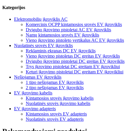
Kategorijos
Elektromobilių įkroviklis AC
Komercinis OCPP kintamosios srovės EV įkroviklis
Dvigubo įkrovimo pistoletai AC EV įkroviklis
Namų kintamosios srovės EV įkroviklis
Vieno įkrovimo pistoleto vertikalus AC EV įkroviklis
Nuolatinės srovės EV įkroviklis
Reklaminis ekranas DC EV įkroviklis
Vieno įkrovimo pistoletas DC greitas EV įkroviklis
Dvigubo įkrovimo pistoletai DC greitas EV įkroviklis
Trys įkrovimo pistoletai DC greitam EV įkrovikliui
Keturi įkrovimo pistoletai DC greitam EV įkrovikliui
Nešiojamas EV įkroviklis
1 tipo nešiojamas EV įkroviklis
2 tipo nešiojamas EV įkroviklis
EV įkrovimo kabelis
Kintamosios srovės įkrovimo kabelis
Nuolatinės srovės įkrovimo kabelis
EV įkrovimo adapteris
Kintamosios srovės EV adapteris
Nuolatinės srovės EV adapteris