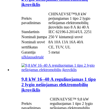
įkroviklis
CHINAEVSE™️9,8 kW
Prekės
perjungiamas 1 tipo 2 lygio
pavadinimas
nešiojamas elektromobilių
įkroviklis nuo 8 A iki 40 A
Standartinis
IEC 62196-I-2014/UL 2251
Nominali įtampa
250 V kintamoji srovė
Nominali srovė
8A 10A 13A 16A 40A
sertifikatas
CE, TUV, UL
Garantija
5 metai
užklausa
detalė
9,8 kW 16–40 A reguliuojamas 1 tipo
2 lygio nešiojamas elektromobilių
įkroviklis
CHINAEVSE™️ 9,8 kW
Prekės
reguliuojamas 1 tipo 2 lygio
pavadinimas
nešiojamas elektromobilių