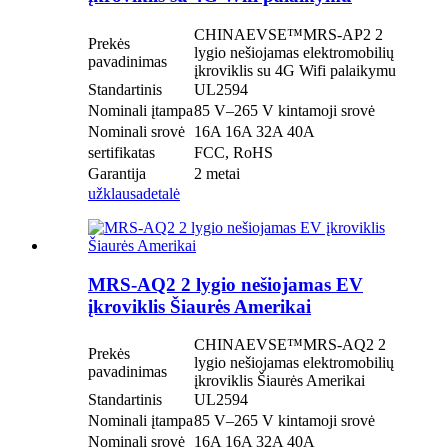
CHINAEVSE™️MRS-AP2 2
Prekės
lygio nešiojamas elektromobilių
pavadinimas
įkroviklis su 4G Wifi palaikymu
Standartinis
UL2594
Nominali įtampa
85 V–265 V kintamoji srovė
Nominali srovė
16A 16A 32A 40A
sertifikatas
FCC, RoHS
Garantija
2 metai
užklausa
detalė
MRS-AQ2 2 lygio nešiojamas EV
įkroviklis Šiaurės Amerikai
CHINAEVSE™️MRS-AQ2 2
Prekės
lygio nešiojamas elektromobilių
pavadinimas
įkroviklis Šiaurės Amerikai
Standartinis
UL2594
Nominali įtampa
85 V–265 V kintamoji srovė
Nominali srovė
16A 16A 32A 40A