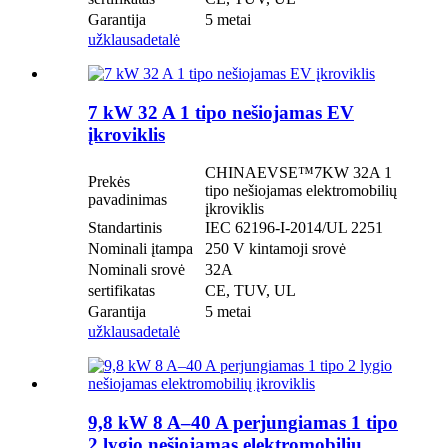
Garantija
5 metai
užklausa
detalė
7 kW 32 A 1 tipo nešiojamas EV
įkroviklis
CHINAEVSE™️7KW 32A 1
Prekės
tipo nešiojamas elektromobilių
pavadinimas
įkroviklis
Standartinis
IEC 62196-I-2014/UL 2251
Nominali įtampa
250 V kintamoji srovė
Nominali srovė
32A
sertifikatas
CE, TUV, UL
Garantija
5 metai
užklausa
detalė
9,8 kW 8 A–40 A perjungiamas 1 tipo
2 lygio nešiojamas elektromobilių