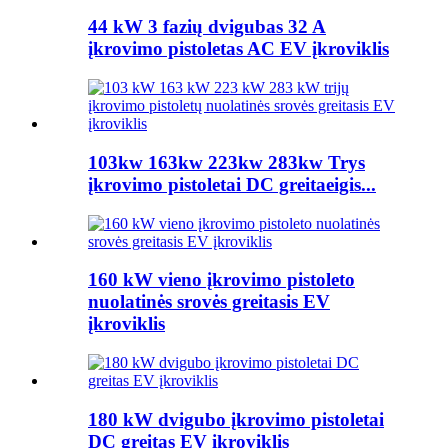
44 kW 3 fazių dvigubas 32 A
įkrovimo pistoletas AC EV įkroviklis
103kw 163kw 223kw 283kw Trys
įkrovimo pistoletai DC greitaeigis...
160 kW vieno įkrovimo pistoleto
nuolatinės srovės greitasis EV
įkroviklis
180 kW dvigubo įkrovimo pistoletai
DC greitas EV įkroviklis