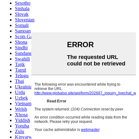
Sesotho
Sinhala
Slovak
Slovenian
Somali
Samoan
Scots Gaelic
Shona
Sindhi
Sundanese
Swahili
Tajik
Tamil
Telugu
Thai
Ukrainian
Urdu
Uzbek
Vietnamese
Welsh
Xhosa
Yiddish
Yoruba
Zulu
Kinyarwanda