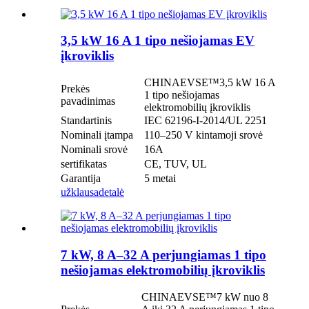
3,5 kW 16 A 1 tipo nešiojamas EV
įkroviklis
CHINAEVSE™️3,5 kW 16 A
Prekės
1 tipo nešiojamas
pavadinimas
elektromobilių įkroviklis
Standartinis
IEC 62196-I-2014/UL 2251
Nominali įtampa
110–250 V kintamoji srovė
Nominali srovė
16A
sertifikatas
CE, TUV, UL
Garantija
5 metai
užklausa
detalė
7 kW, 8 A–32 A perjungiamas 1 tipo
nešiojamas elektromobilių įkroviklis
CHINAEVSE™️7 kW nuo 8