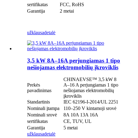
sertifikatas
FCC, RoHS
Garantija
2 metai
užklausa
detalė
3,5 kW 8A–16A perjungiamas 1 tipo
nešiojamas elektromobilių įkroviklis
CHINAEVSE™️ 3,5 kW 8
Prekės
A–16 A perjungiamas 1 tipo
pavadinimas
nešiojamas elektromobilių
įkroviklis
Standartinis
IEC 62196-I-2014/UL 2251
Nominali įtampa
110–250 V kintamoji srovė
Nominali srovė
8A 10A 13A 16A
sertifikatas
CE, TUV, UL
Garantija
5 metai
užklausa
detalė