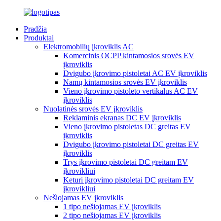
Pradžia
Produktai
Elektromobilių įkroviklis AC
Komercinis OCPP kintamosios srovės EV
įkroviklis
Dvigubo įkrovimo pistoletai AC EV įkroviklis
Namų kintamosios srovės EV įkroviklis
Vieno įkrovimo pistoleto vertikalus AC EV
įkroviklis
Nuolatinės srovės EV įkroviklis
Reklaminis ekranas DC EV įkroviklis
Vieno įkrovimo pistoletas DC greitas EV
įkroviklis
Dvigubo įkrovimo pistoletai DC greitas EV
įkroviklis
Trys įkrovimo pistoletai DC greitam EV
įkrovikliui
Keturi įkrovimo pistoletai DC greitam EV
įkrovikliui
Nešiojamas EV įkroviklis
1 tipo nešiojamas EV įkroviklis
2 tipo nešiojamas EV įkroviklis