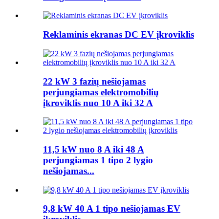
Reklaminis ekranas DC EV įkroviklis
22 kW 3 fazių nešiojamas
perjungiamas elektromobilių
įkroviklis nuo 10 A iki 32 A
11,5 kW nuo 8 A iki 48 A
perjungiamas 1 tipo 2 lygio
nešiojamas...
9,8 kW 40 A 1 tipo nešiojamas EV