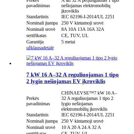
Prekės
A iki 32 A perjungiamas 1 tipo
pavadinimas
nešiojamas elektromobilių
įkroviklis
Standartinis
IEC 62196-I-2014/UL 2251
Nominali įtampa
250 V kintamoji srovė
Nominali srovė
8A 10A 13A 16A 32A
sertifikatas
CE, TUV, UL
Garantija
5 metai
užklausa
detalė
7 kW 16 A–32 A reguliuojamas 1 tipo
2 lygio nešiojamas EV įkroviklis
CHINAEVSE™️7 kW 16 A–
Prekės
32 A reguliuojamas 1 tipo 2
pavadinimas
lygio nešiojamas
elektromobilių įkroviklis
Standartinis
IEC 62196-I-2014/UL 2251
Nominali įtampa
250 V kintamoji srovė
Nominali srovė
10 A 20 A 24 A 32 A
sertifikatas
CE, TUV, UL