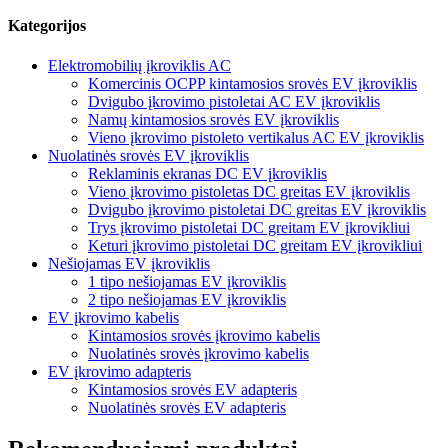
Kategorijos
Elektromobilių įkroviklis AC
Komercinis OCPP kintamosios srovės EV įkroviklis
Dvigubo įkrovimo pistoletai AC EV įkroviklis
Namų kintamosios srovės EV įkroviklis
Vieno įkrovimo pistoleto vertikalus AC EV įkroviklis
Nuolatinės srovės EV įkroviklis
Reklaminis ekranas DC EV įkroviklis
Vieno įkrovimo pistoletas DC greitas EV įkroviklis
Dvigubo įkrovimo pistoletai DC greitas EV įkroviklis
Trys įkrovimo pistoletai DC greitam EV įkrovikliui
Keturi įkrovimo pistoletai DC greitam EV įkrovikliui
Nešiojamas EV įkroviklis
1 tipo nešiojamas EV įkroviklis
2 tipo nešiojamas EV įkroviklis
EV įkrovimo kabelis
Kintamosios srovės įkrovimo kabelis
Nuolatinės srovės įkrovimo kabelis
EV įkrovimo adapteris
Kintamosios srovės EV adapteris
Nuolatinės srovės EV adapteris