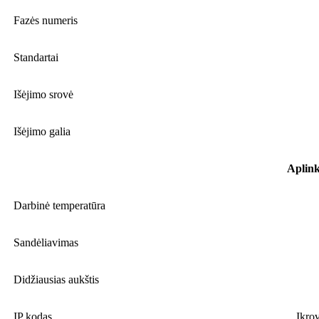
Fazės numeris
Standartai
Išėjimo srovė
Išėjimo galia
Aplin
Darbinė temperatūra
Sandėliavimas
Didžiausias aukštis
IP kodas
Įkro