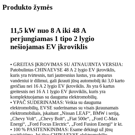
Produkto žymės
11,5 kW nuo 8 A iki 48 A
perjungiamas 1 tipo 2 lygio
nešiojamas EV įkroviklis
• GREITAS ĮKROVIMAS SU ATNAUJINTA VERSIJA:
Patobulintas CHINAEVSE 48 A 2 lygio EV įkroviklis,
kuris yra tvirtesnis, turi jautresnius lustus, yra atsparus
vandeniui ir dilimui, gali įkrauti jūsų automobilį iki 3,0 karto
greičiau nei 16 A 2 lygio EV įkroviklis. Jis yra 6 kartus
greitesnis nei 16 A 1 lygio EV įkroviklis, kuris yra
komplektuojamas su dauguma elektromobilių.
• YPAČ SUDERINAMAS: Veikia su dauguma
elektromobilių, EVSE suderinamas su visais įkraunamais
elektromobiliais, įskaitant „Nissan LEAF“, BMW i seriją,
„Chevy Volt“, „Chevy Bolt“, „Fiat 500e“, „Ford C-Max
Energi“, „Ford Focus Electric“, „Ford Fusion Energi“ ir kt.
• 100 % PASITENKINIMAS: Esame dėkingi už jūsų
pasitikėjimą. Jei jūsų CHINAEVSE elektromobilių