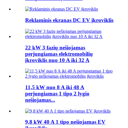
Reklaminis ekranas DC EV įkroviklis
22 kW 3 fazių nešiojamas
perjungiamas elektromobilių
įkroviklis nuo 10 A iki 32 A
11,5 kW nuo 8 A iki 48 A
perjungiamas 1 tipo 2 lygio
nešiojamas...
9,8 kW 40 A 1 tipo nešiojamas EV