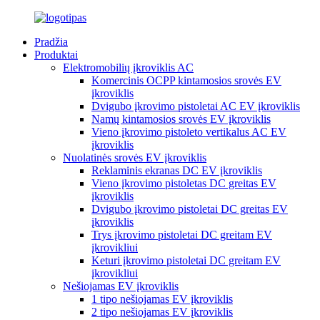
Pradžia
Produktai
Elektromobilių įkroviklis AC
Komercinis OCPP kintamosios srovės EV
įkroviklis
Dvigubo įkrovimo pistoletai AC EV įkroviklis
Namų kintamosios srovės EV įkroviklis
Vieno įkrovimo pistoleto vertikalus AC EV
įkroviklis
Nuolatinės srovės EV įkroviklis
Reklaminis ekranas DC EV įkroviklis
Vieno įkrovimo pistoletas DC greitas EV
įkroviklis
Dvigubo įkrovimo pistoletai DC greitas EV
įkroviklis
Trys įkrovimo pistoletai DC greitam EV
įkrovikliui
Keturi įkrovimo pistoletai DC greitam EV
įkrovikliui
Nešiojamas EV įkroviklis
1 tipo nešiojamas EV įkroviklis
2 tipo nešiojamas EV įkroviklis