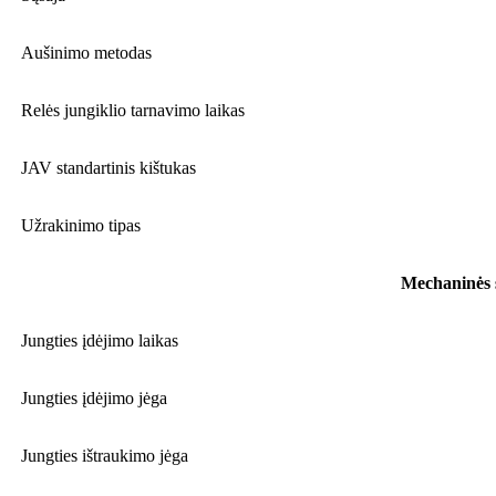
Aušinimo metodas
Relės jungiklio tarnavimo laikas
JAV standartinis kištukas
Užrakinimo tipas
Mechaninės 
Jungties įdėjimo laikas
Jungties įdėjimo jėga
Jungties ištraukimo jėga