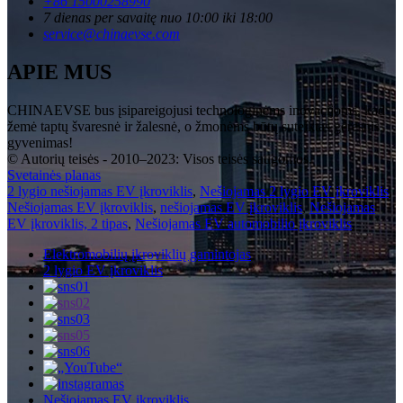
+86 15000258990
7 dienas per savaitę nuo 10:00 iki 18:00
service@chinaevse.com
APIE MUS
CHINAEVSE bus įsipareigojusi technologinėms inovacijoms, kad
žemė taptų švaresnė ir žalesnė, o žmonėms būtų suteiktas geresnis
gyvenimas!
© Autorių teisės - 2010–2023: Visos teisės saugomos.
Svetainės planas
2 lygio nešiojamas EV įkroviklis
,
Nešiojamas 2 lygio EV įkroviklis
,
Nešiojamas EV įkroviklis
,
nešiojamas EV įkroviklis
,
Nešiojamas
EV įkroviklis, 2 tipas
,
Nešiojamas EV automobilio įkroviklis
,
Elektromobilių įkroviklių gamintojas
2 lygio EV įkroviklis
Nešiojamas EV įkroviklis