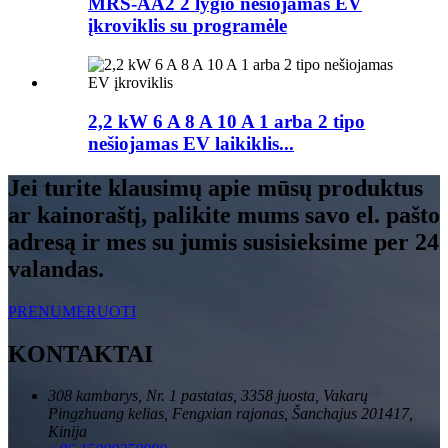
MRS-AA2 2 lygio nešiojamas EV
įkroviklis su programėle
2,2 kW 6 A 8 A 10 A 1 arba 2 tipo
nešiojamas EV laikiklis...
Jei turite klausimų apie mūsų produktus
ar kainoraštį, palikite mums savo el. pašto
adresą ir mes su jumis susisieksime per 24
valandas.
PRENUMERUOTI
KONTAKTAI
308 kambarys, Nr. 1 pastatas, 3358 juosta, Vakarų
Pingzhuang kelias, Fengxian rajonas, Šanchajus 201417,
Kinija