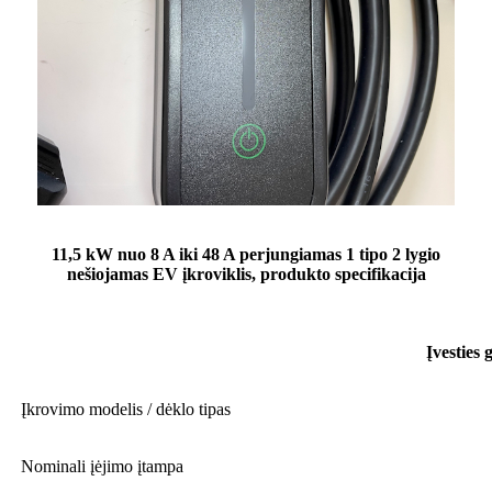
11,5 kW nuo 8 A iki 48 A perjungiamas 1 tipo 2 lygio
nešiojamas EV įkroviklis, produkto specifikacija
Įvesties 
Įkrovimo modelis / dėklo tipas
Nominali įėjimo įtampa