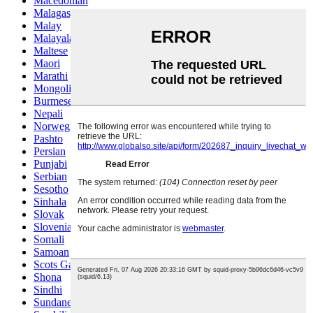
Macedonian
Malagasy
Malay
Malayalam
Maltese
Maori
Marathi
Mongolian
Burmese
Nepali
Norwegian
Pashto
Persian
Punjabi
Serbian
Sesotho
Sinhala
Slovak
Slovenian
Somali
Samoan
Scots Gaelic
Shona
Sindhi
Sundanese