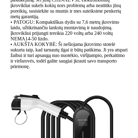
įkrovikliai sukels kokių nors problemų arba neatitiks jūsų
poreikių, susisiekite su mumis ir mes suteiksime penkerių
metų garantiją.
• PATOGU: Kompaktiškas dydis su 7,6 metrų įkrovimo
laidu, užtikrinančiu lankstų montavimą ir naudojimą.
Įkrovikliui prijungti tereikia 220 voltų arba 240 voltų
NEMA14-50 lizdo.
• AUKŠTA KOKYBĖ: Ši nešiojama įkrovimo stotelė
sukurta taip, kad tarnautų ilgai ir būtų patikima. Ji yra atspari
žaibui ir turi apsaugą nuo nuotėkio, viršįtampio, perkaitimo
ir viršsrovės, todėl galite saugiai įkrauti savo transporto
priemonę.