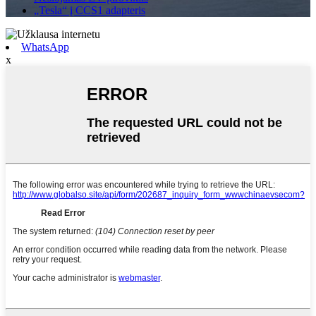
„Tesla“ į CCS1 adapteris
WhatsApp
x