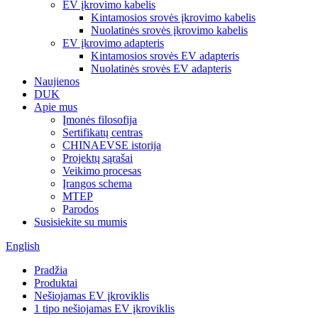
EV įkrovimo kabelis
Kintamosios srovės įkrovimo kabelis
Nuolatinės srovės įkrovimo kabelis
EV įkrovimo adapteris
Kintamosios srovės EV adapteris
Nuolatinės srovės EV adapteris
Naujienos
DUK
Apie mus
Įmonės filosofija
Sertifikatų centras
CHINAEVSE istorija
Projektų sąrašai
Veikimo procesas
Įrangos schema
MTEP
Parodos
Susisiekite su mumis
English
Pradžia
Produktai
Nešiojamas EV įkroviklis
1 tipo nešiojamas EV įkroviklis