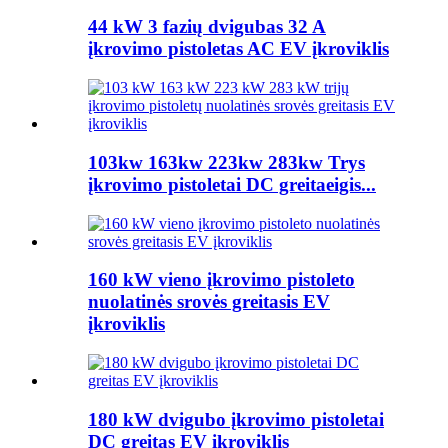
44 kW 3 fazių dvigubas 32 A
įkrovimo pistoletas AC EV įkroviklis
103kw 163kw 223kw 283kw Trys
įkrovimo pistoletai DC greitaeigis...
160 kW vieno įkrovimo pistoleto
nuolatinės srovės greitasis EV
įkroviklis
180 kW dvigubo įkrovimo pistoletai
DC greitas EV įkroviklis