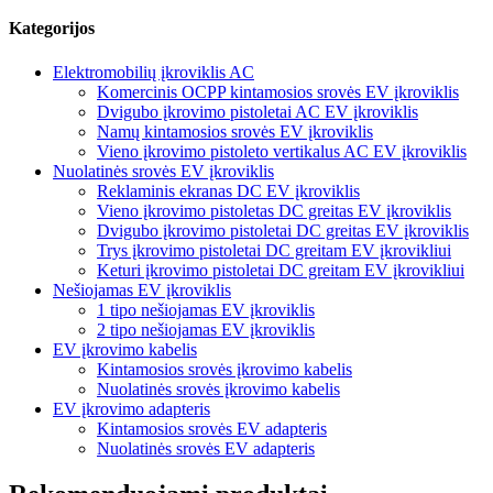
Kategorijos
Elektromobilių įkroviklis AC
Komercinis OCPP kintamosios srovės EV įkroviklis
Dvigubo įkrovimo pistoletai AC EV įkroviklis
Namų kintamosios srovės EV įkroviklis
Vieno įkrovimo pistoleto vertikalus AC EV įkroviklis
Nuolatinės srovės EV įkroviklis
Reklaminis ekranas DC EV įkroviklis
Vieno įkrovimo pistoletas DC greitas EV įkroviklis
Dvigubo įkrovimo pistoletai DC greitas EV įkroviklis
Trys įkrovimo pistoletai DC greitam EV įkrovikliui
Keturi įkrovimo pistoletai DC greitam EV įkrovikliui
Nešiojamas EV įkroviklis
1 tipo nešiojamas EV įkroviklis
2 tipo nešiojamas EV įkroviklis
EV įkrovimo kabelis
Kintamosios srovės įkrovimo kabelis
Nuolatinės srovės įkrovimo kabelis
EV įkrovimo adapteris
Kintamosios srovės EV adapteris
Nuolatinės srovės EV adapteris