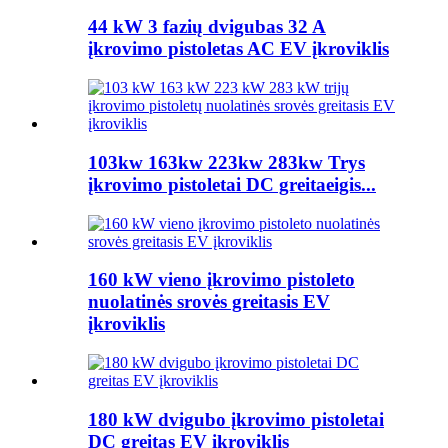
44 kW 3 fazių dvigubas 32 A
įkrovimo pistoletas AC EV įkroviklis
103kw 163kw 223kw 283kw Trys
įkrovimo pistoletai DC greitaeigis...
160 kW vieno įkrovimo pistoleto
nuolatinės srovės greitasis EV
įkroviklis
180 kW dvigubo įkrovimo pistoletai
DC greitas EV įkroviklis