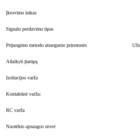
Įkrovimo laikas
Signalo perdavimo tipas
Prijungimo metodo atsargumo priemonės
Užs
Atlaikyti įtampą
Izoliacijos varža
Kontaktinė varža:
RC varža
Nuotėkio apsaugos srovė