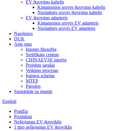
EV įkrovimo kabelis
Kintamosios srovės įkrovimo kabelis
Nuolatinės srovės įkrovimo kabelis
EV įkrovimo adapteris
Kintamosios srovės EV adapteris
Nuolatinės srovės EV adapteris
Naujienos
DUK
Apie mus
Įmonės filosofija
Sertifikatų centras
CHINAEVSE istorija
Projektų sąrašai
Veikimo procesas
Įrangos schema
MTEP
Parodos
Susisiekite su mumis
English
Pradžia
Produktai
Nešiojamas EV įkroviklis
1 tipo nešiojamas EV įkroviklis