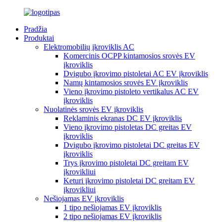
Pradžia
Produktai
Elektromobilių įkroviklis AC
Komercinis OCPP kintamosios srovės EV
įkroviklis
Dvigubo įkrovimo pistoletai AC EV įkroviklis
Namų kintamosios srovės EV įkroviklis
Vieno įkrovimo pistoleto vertikalus AC EV
įkroviklis
Nuolatinės srovės EV įkroviklis
Reklaminis ekranas DC EV įkroviklis
Vieno įkrovimo pistoletas DC greitas EV
įkroviklis
Dvigubo įkrovimo pistoletai DC greitas EV
įkroviklis
Trys įkrovimo pistoletai DC greitam EV
įkrovikliui
Keturi įkrovimo pistoletai DC greitam EV
įkrovikliui
Nešiojamas EV įkroviklis
1 tipo nešiojamas EV įkroviklis
2 tipo nešiojamas EV įkroviklis