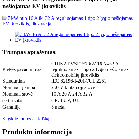
nešiojamas EV įkroviklis
Trumpas aprašymas:
CHINAEVSE™️7 kW 16 A–32 A
Prekės pavadinimas
reguliuojamas 1 tipo 2 lygio nešiojamas
elektromobilių įkroviklis
Standartinis
IEC 62196-I-2014/UL 2251
Nominali įtampa
250 V kintamoji srovė
Nominali srovė
10 A 20 A 24 A 32 A
sertifikatas
CE, TUV, UL
Garantija
5 metai
Siųskite mums el. laišką
Produkto informacija