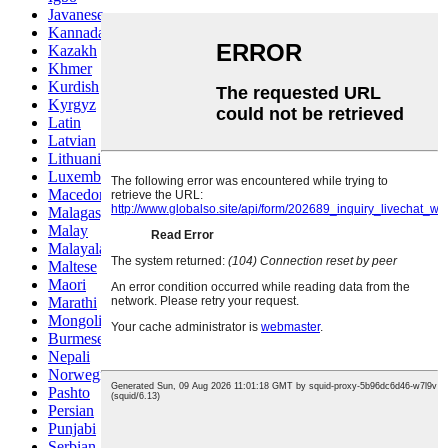
Javanese
Kannada
Kazakh
Khmer
Kurdish
Kyrgyz
Latin
Latvian
Lithuanian
Luxembou..
Macedonian
Malagasy
Malay
Malayalam
Maltese
Maori
Marathi
Mongolian
Burmese
Nepali
Norwegian
Pashto
Persian
Punjabi
Serbian