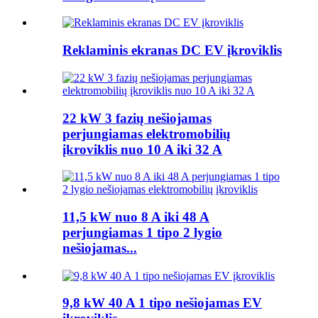
Reklaminis ekranas DC EV įkroviklis
22 kW 3 fazių nešiojamas
perjungiamas elektromobilių
įkroviklis nuo 10 A iki 32 A
11,5 kW nuo 8 A iki 48 A
perjungiamas 1 tipo 2 lygio
nešiojamas...
9,8 kW 40 A 1 tipo nešiojamas EV