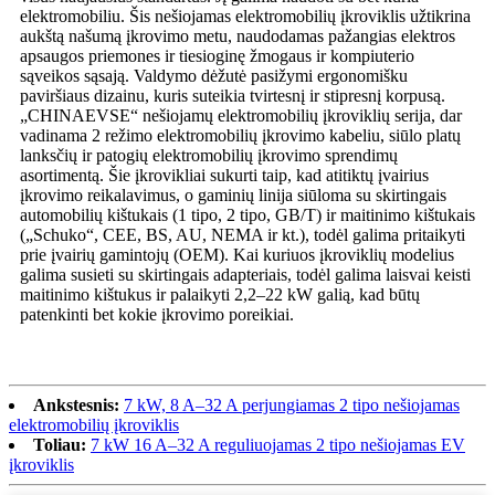
elektromobiliu. Šis nešiojamas elektromobilių įkroviklis užtikrina
aukštą našumą įkrovimo metu, naudodamas pažangias elektros
apsaugos priemones ir tiesioginę žmogaus ir kompiuterio
sąveikos sąsają. Valdymo dėžutė pasižymi ergonomišku
paviršiaus dizainu, kuris suteikia tvirtesnį ir stipresnį korpusą.
„CHINAEVSE“ nešiojamų elektromobilių įkroviklių serija, dar
vadinama 2 režimo elektromobilių įkrovimo kabeliu, siūlo platų
lanksčių ir patogių elektromobilių įkrovimo sprendimų
asortimentą. Šie įkrovikliai sukurti taip, kad atitiktų įvairius
įkrovimo reikalavimus, o gaminių linija siūloma su skirtingais
automobilių kištukais (1 tipo, 2 tipo, GB/T) ir maitinimo kištukais
(„Schuko“, CEE, BS, AU, NEMA ir kt.), todėl galima pritaikyti
prie įvairių gamintojų (OEM). Kai kuriuos įkroviklių modelius
galima susieti su skirtingais adapteriais, todėl galima laisvai keisti
maitinimo kištukus ir palaikyti 2,2–22 kW galią, kad būtų
patenkinti bet kokie įkrovimo poreikiai.
Ankstesnis:
7 kW, 8 A–32 A perjungiamas 2 tipo nešiojamas
elektromobilių įkroviklis
Toliau:
7 kW 16 A–32 A reguliuojamas 2 tipo nešiojamas EV
įkroviklis