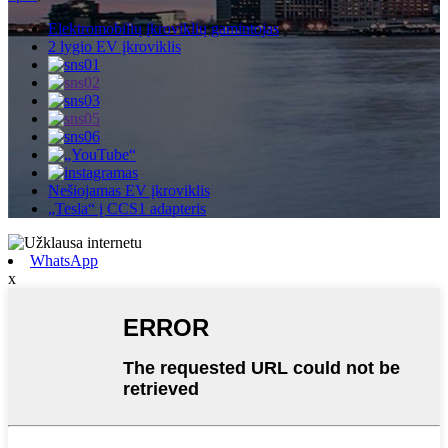
Elektromobilių įkroviklių gamintojas
2 lygio EV įkroviklis
Nešiojamas EV įkroviklis
„Tesla“ į CCS1 adapteris
WhatsApp
x