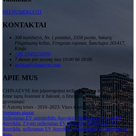
PRENUMERUOTI
KONTAKTAI
308 kambarys, Nr. 1 pastatas, 3358 juosta, Vakarų
Pingzhuang kelias, Fengxian rajonas, Šanchajus 201417,
Kinija
+86 15000258990
7 dienas per savaitę nuo 10:00 iki 18:00
service@chinaevse.com
APIE MUS
CHINAEVSE bus įsipareigojusi technologinėms inovacijoms, kad
žemė taptų švaresnė ir žalesnė, o žmonėms būtų suteiktas geresnis
gyvenimas!
© Autorių teisės - 2010–2023: Visos teisės saugomos.
Svetainės planas
Nešiojamas EV automobilio įkroviklis
,
Nešiojamas 2 lygio EV
įkroviklis
,
2 lygio nešiojamas EV įkroviklis
,
Nešiojamas EV
įkroviklis
,
nešiojamas EV įkroviklis
,
Nešiojamas EV įkroviklis, 2
tipas
,