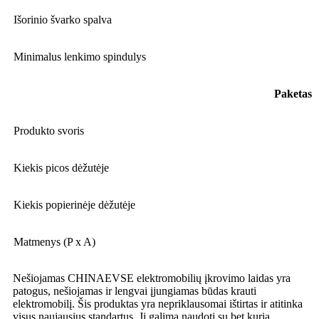
Išorinio švarko spalva
Minimalus lenkimo spindulys
Paketas
Produkto svoris
Kiekis picos dėžutėje
Kiekis popierinėje dėžutėje
Matmenys (P x A)
Nešiojamas CHINAEVSE elektromobilių įkrovimo laidas yra
patogus, nešiojamas ir lengvai įjungiamas būdas krauti
elektromobilį. Šis produktas yra nepriklausomai ištirtas ir atitinka
visus naujausius standartus. Jį galima naudoti su bet kuria