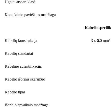
Ugniai atspari klasė
Kontaktinio paviršiaus medžiaga
Kabelio specifik
Kabelių konstrukcija
3 x 6,0 mm²
Kabelių standartai
Kabelinė autentifikacija
Kabelio išorinis skersmuo
Kabelio tipas
Išorinio apvalkalo medžiaga