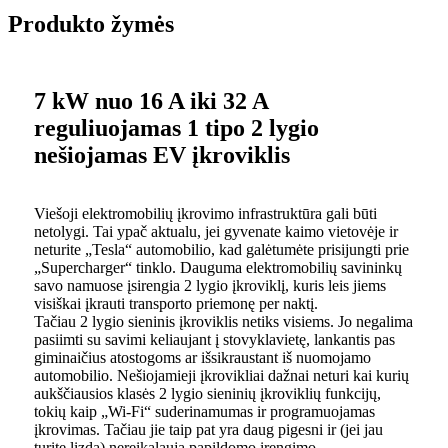
Produkto žymės
7 kW nuo 16 A iki 32 A
reguliuojamas 1 tipo 2 lygio
nešiojamas EV įkroviklis
Viešoji elektromobilių įkrovimo infrastruktūra gali būti
netolygi. Tai ypač aktualu, jei gyvenate kaimo vietovėje ir
neturite „Tesla“ automobilio, kad galėtumėte prisijungti prie
„Supercharger“ tinklo. Dauguma elektromobilių savininkų
savo namuose įsirengia 2 lygio įkroviklį, kuris leis jiems
visiškai įkrauti transporto priemonę per naktį.
Tačiau 2 lygio sieninis įkroviklis netiks visiems. Jo negalima
pasiimti su savimi keliaujant į stovyklavietę, lankantis pas
giminaičius atostogoms ar išsikraustant iš nuomojamo
automobilio. Nešiojamieji įkrovikliai dažnai neturi kai kurių
aukščiausios klasės 2 lygio sieninių įkroviklių funkcijų,
tokių kaip „Wi-Fi“ suderinamumas ir programuojamas
įkrovimas. Tačiau jie taip pat yra daug pigesni ir (jei jau
turite lizdą) nereikalauja papildomo įrengimo.