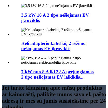
3,5 kW 16 A 2 tipo nešiojamas EV
įkroviklis
Keli adapterio kabeliai, 2 režimo
nešiojamas EV įkroviklis
7 kW nuo 8 A iki 32 A perjungiamas
2 tipo nešiojamas EV laikiklis...
Jei turite klausimų apie mūsų produktus
ar kainoraštį, palikite mums savo el. pašto
adresą ir mes su jumis susisieksime per 24
valandas.