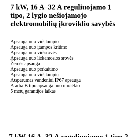
7 kW, 16 A–32 A reguliuojamo 1
tipo, 2 lygio nešiojamojo
elektromobilių įkroviklio savybės
Apsauga nuo viršįtampio
Apsauga nuo įtampos kritimo
Apsauga nuo viršsrovės
Apsauga nuo liekamosios srovės
Žemės apsauga
Apsauga nuo perkaitimo
Apsauga nuo viršįtampių
Atsparumas vandeniui IP67 apsauga
A arba B tipo apsauga nuo nuotėkio
5 metų garantijos laikas
7 kW 16 A–32 A reguliuojamo 1 tipo 2