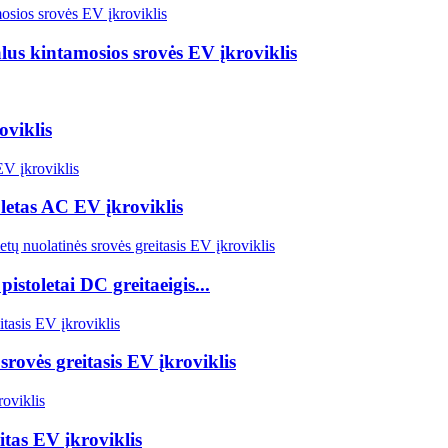
lus kintamosios srovės EV įkroviklis
viklis
letas AC EV įkroviklis
toletai DC greitaeigis...
rovės greitasis EV įkroviklis
tas EV įkroviklis