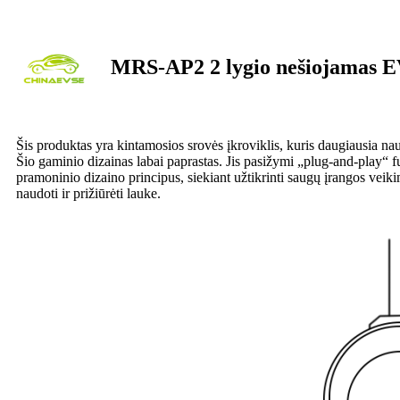
MRS-AP2 2 lygio nešiojamas EV
Šis produktas yra kintamosios srovės įkroviklis, kuris daugiausia n
Šio gaminio dizainas labai paprastas. Jis pasižymi „plug-and-play“ f
pramoninio dizaino principus, siekiant užtikrinti saugų įrangos veik
naudoti ir prižiūrėti lauke.