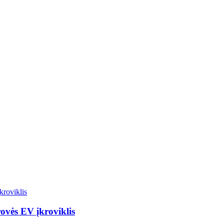
ovės EV įkroviklis