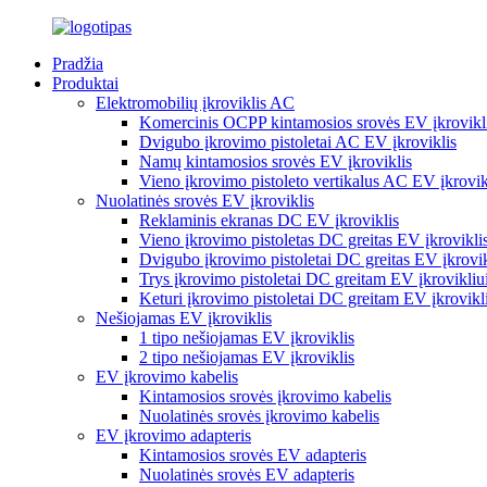
Pradžia
Produktai
Elektromobilių įkroviklis AC
Komercinis OCPP kintamosios srovės EV įkrovikl
Dvigubo įkrovimo pistoletai AC EV įkroviklis
Namų kintamosios srovės EV įkroviklis
Vieno įkrovimo pistoleto vertikalus AC EV įkrovik
Nuolatinės srovės EV įkroviklis
Reklaminis ekranas DC EV įkroviklis
Vieno įkrovimo pistoletas DC greitas EV įkrovikli
Dvigubo įkrovimo pistoletai DC greitas EV įkrovik
Trys įkrovimo pistoletai DC greitam EV įkrovikliu
Keturi įkrovimo pistoletai DC greitam EV įkrovikl
Nešiojamas EV įkroviklis
1 tipo nešiojamas EV įkroviklis
2 tipo nešiojamas EV įkroviklis
EV įkrovimo kabelis
Kintamosios srovės įkrovimo kabelis
Nuolatinės srovės įkrovimo kabelis
EV įkrovimo adapteris
Kintamosios srovės EV adapteris
Nuolatinės srovės EV adapteris