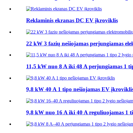
Reklaminis ekranas DC EV įkroviklis
22 kW 3 fazių nešiojamas perjungiamas elek
11,5 kW nuo 8 A iki 48 A perjungiamas 1 tip
9,8 kW 40 A 1 tipo nešiojamas EV įkrovikli
9,8 kW nuo 16 A iki 40 A reguliuojamas 1 ti