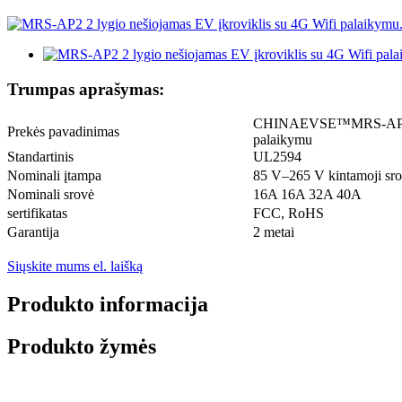
Trumpas aprašymas:
CHINAEVSE™️MRS-AP2 2 ly
Prekės pavadinimas
palaikymu
Standartinis
UL2594
Nominali įtampa
85 V–265 V kintamoji sr
Nominali srovė
16A 16A 32A 40A
sertifikatas
FCC, RoHS
Garantija
2 metai
Siųskite mums el. laišką
Produkto informacija
Produkto žymės