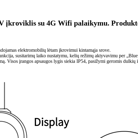
 įkroviklis su 4G Wifi palaikymu. Produkt
audojamas elektromobilių lėtam įkrovimui kintamąja srove.
unkcija, susitarimų laiko nustatymu, kelių režimų aktyvavimu per „Bluet
imą. Visos įrangos apsaugos lygis siekia IP54, pasižymi geromis dulkių 