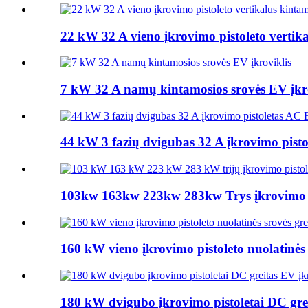
22 kW 32 A vieno įkrovimo pistoleto vertika
7 kW 32 A namų kintamosios srovės EV įkro
44 kW 3 fazių dvigubas 32 A įkrovimo pisto
103kw 163kw 223kw 283kw Trys įkrovimo pis
160 kW vieno įkrovimo pistoleto nuolatinės s
180 kW dvigubo įkrovimo pistoletai DC grei