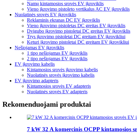
Namų kintamosios srovės EV įkroviklis
Vieno įkrovimo pistoleto vertikalus AC EV įkroviklis
Nuolatinės srovės EV įkroviklis
Reklaminis ekranas DC EV įkroviklis
Vieno įkrovimo pistoletas DC greitas EV įkroviklis
Dvigubo įkrovimo pistoletai DC greitas EV įkroviklis
Trys įkrovimo pistoletai DC greitam EV įkrovikliui
Keturi įkrovimo pistoletai DC greitam EV įkrovikliui
Nešiojamas EV įkroviklis
1 tipo nešiojamas EV įkroviklis
2 tipo nešiojamas EV įkroviklis
EV įkrovimo kabelis
Kintamosios srovės įkrovimo kabelis
Nuolatinės srovės įkrovimo kabelis
EV įkrovimo adapteris
Kintamosios srovės EV adapteris
Nuolatinės srovės EV adapteris
Rekomenduojami produktai
7 kW 32 A komercinis OCPP kintamosios sr