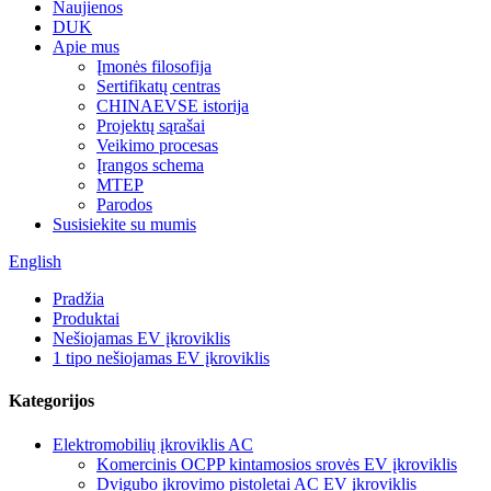
Naujienos
DUK
Apie mus
Įmonės filosofija
Sertifikatų centras
CHINAEVSE istorija
Projektų sąrašai
Veikimo procesas
Įrangos schema
MTEP
Parodos
Susisiekite su mumis
English
Pradžia
Produktai
Nešiojamas EV įkroviklis
1 tipo nešiojamas EV įkroviklis
Kategorijos
Elektromobilių įkroviklis AC
Komercinis OCPP kintamosios srovės EV įkroviklis
Dvigubo įkrovimo pistoletai AC EV įkroviklis