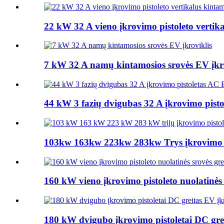
22 kW 32 A vieno įkrovimo pistoleto vertika
7 kW 32 A namų kintamosios srovės EV įkro
44 kW 3 fazių dvigubas 32 A įkrovimo pisto
103kw 163kw 223kw 283kw Trys įkrovimo pis
160 kW vieno įkrovimo pistoleto nuolatinės s
180 kW dvigubo įkrovimo pistoletai DC grei