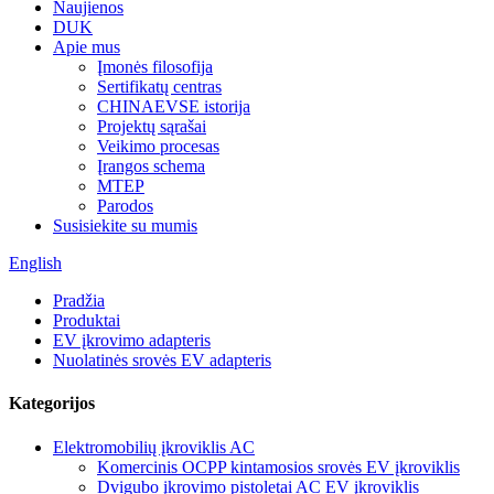
Naujienos
DUK
Apie mus
Įmonės filosofija
Sertifikatų centras
CHINAEVSE istorija
Projektų sąrašai
Veikimo procesas
Įrangos schema
MTEP
Parodos
Susisiekite su mumis
English
Pradžia
Produktai
EV įkrovimo adapteris
Nuolatinės srovės EV adapteris
Kategorijos
Elektromobilių įkroviklis AC
Komercinis OCPP kintamosios srovės EV įkroviklis
Dvigubo įkrovimo pistoletai AC EV įkroviklis