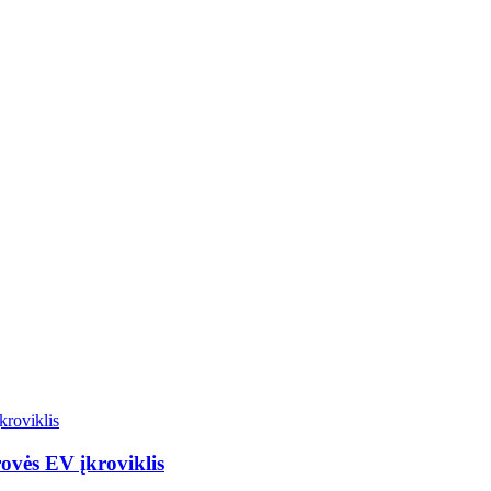
ovės EV įkroviklis