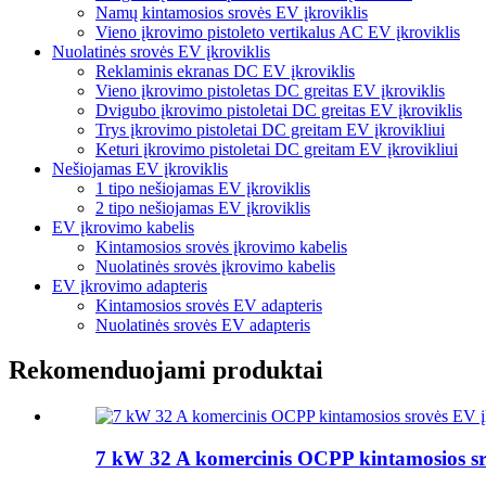
Namų kintamosios srovės EV įkroviklis
Vieno įkrovimo pistoleto vertikalus AC EV įkroviklis
Nuolatinės srovės EV įkroviklis
Reklaminis ekranas DC EV įkroviklis
Vieno įkrovimo pistoletas DC greitas EV įkroviklis
Dvigubo įkrovimo pistoletai DC greitas EV įkroviklis
Trys įkrovimo pistoletai DC greitam EV įkrovikliui
Keturi įkrovimo pistoletai DC greitam EV įkrovikliui
Nešiojamas EV įkroviklis
1 tipo nešiojamas EV įkroviklis
2 tipo nešiojamas EV įkroviklis
EV įkrovimo kabelis
Kintamosios srovės įkrovimo kabelis
Nuolatinės srovės įkrovimo kabelis
EV įkrovimo adapteris
Kintamosios srovės EV adapteris
Nuolatinės srovės EV adapteris
Rekomenduojami produktai
7 kW 32 A komercinis OCPP kintamosios sr