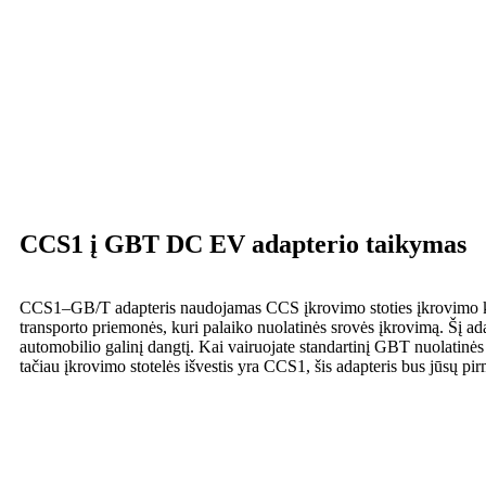
CCS1 į GBT DC EV adapterio taikymas
CCS1–GB/T adapteris naudojamas CCS įkrovimo stoties įkrovimo ka
transporto priemonės, kuri palaiko nuolatinės srovės įkrovimą. Šį adap
automobilio galinį dangtį. Kai vairuojate standartinį GBT nuolatinės
tačiau įkrovimo stotelės išvestis yra CCS1, šis adapteris bus jūsų pi