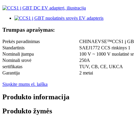
Trumpas aprašymas:
Prekės pavadinimas
CHINAEVSE™️CCS1 į GBT nu
Standartinis
SAEJ1772 CCS rinkinys 1
Nominali įtampa
100 V ~ 1000 V nuolatinė s
Nominali srovė
250A
sertifikatas
TUV, CB, CE, UKCA
Garantija
2 metai
Siųskite mums el. laišką
Produkto informacija
Produkto žymės