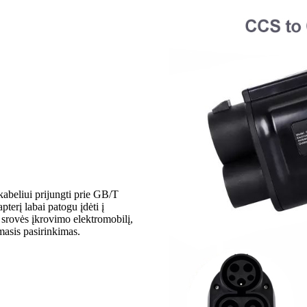
beliui prijungti prie GB/T
terį labai patogu įdėti į
 srovės įkrovimo elektromobilį,
rmasis pasirinkimas.