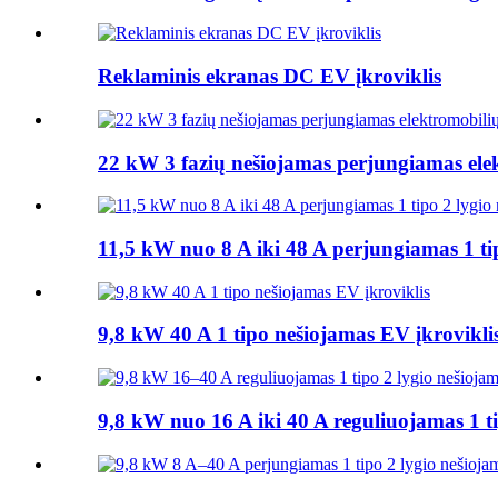
Reklaminis ekranas DC EV įkroviklis
22 kW 3 fazių nešiojamas perjungiamas elek
11,5 kW nuo 8 A iki 48 A perjungiamas 1 tip
9,8 kW 40 A 1 tipo nešiojamas EV įkrovikli
9,8 kW nuo 16 A iki 40 A reguliuojamas 1 ti