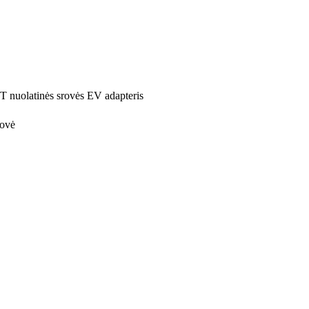
olatinės srovės EV adapteris
rovė