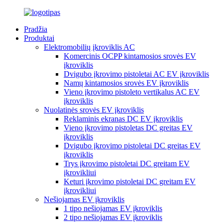
Pradžia
Produktai
Elektromobilių įkroviklis AC
Komercinis OCPP kintamosios srovės EV
įkroviklis
Dvigubo įkrovimo pistoletai AC EV įkroviklis
Namų kintamosios srovės EV įkroviklis
Vieno įkrovimo pistoleto vertikalus AC EV
įkroviklis
Nuolatinės srovės EV įkroviklis
Reklaminis ekranas DC EV įkroviklis
Vieno įkrovimo pistoletas DC greitas EV
įkroviklis
Dvigubo įkrovimo pistoletai DC greitas EV
įkroviklis
Trys įkrovimo pistoletai DC greitam EV
įkrovikliui
Keturi įkrovimo pistoletai DC greitam EV
įkrovikliui
Nešiojamas EV įkroviklis
1 tipo nešiojamas EV įkroviklis
2 tipo nešiojamas EV įkroviklis