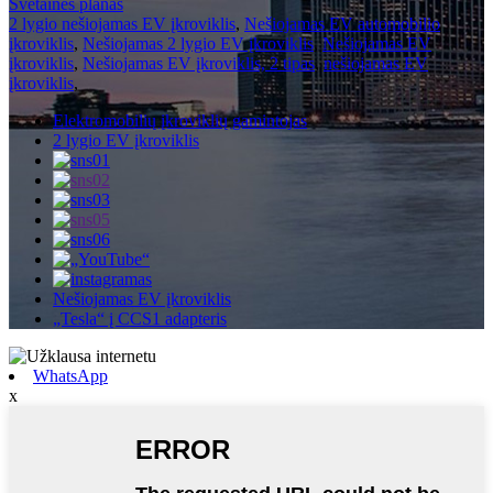
Svetainės planas
2 lygio nešiojamas EV įkroviklis
,
Nešiojamas EV automobilio
įkroviklis
,
Nešiojamas 2 lygio EV įkroviklis
,
Nešiojamas EV
įkroviklis
,
Nešiojamas EV įkroviklis, 2 tipas
,
nešiojamas EV
įkroviklis
,
Elektromobilių įkroviklių gamintojas
2 lygio EV įkroviklis
Nešiojamas EV įkroviklis
„Tesla“ į CCS1 adapteris
WhatsApp
x