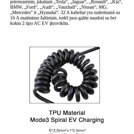
priemonėmis, įskaitant „Tesla“, „Jaguar“, „Renault“, „Kia“,
BMW, „Ford“, „Audi“, „Vauxhall“, „Nissan“, MG,
„Mercedes“ ir „Hyundai“. 32 A kabeliai yra suderinami su
16 A maitinimo šaltiniais, todėl juos galite naudoti su bet
kokiu 2 tipo AC EV įkrovikliu.