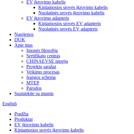
EV įkrovimo kabelis
Kintamosios srovės įkrovimo kabelis
Nuolatinės srovės įkrovimo kabelis
EV įkrovimo adapteris
Kintamosios srovės EV adapteris
Nuolatinės srovės EV adapteris
Naujienos
DUK
Apie mus
Įmonės filosofija
Sertifikatų centras
CHINAEVSE istorija
Projektų sąrašai
Veikimo procesas
Įrangos schema
MTEP
Parodos
Susisiekite su mumis
English
Pradžia
Produktai
EV įkrovimo kabelis
Kintamosios srovės įkrovimo kabelis