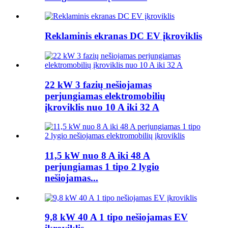
Reklaminis ekranas DC EV įkroviklis
22 kW 3 fazių nešiojamas
perjungiamas elektromobilių
įkroviklis nuo 10 A iki 32 A
11,5 kW nuo 8 A iki 48 A
perjungiamas 1 tipo 2 lygio
nešiojamas...
9,8 kW 40 A 1 tipo nešiojamas EV