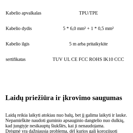
Kabelio apvalkalas
TPU/TPE
Kabelio dydis
5 * 6,0 mm² + 1 * 0,5 mm²
Kabelio ilgis
5 m arba pritaikykite
sertifikatas
TUV UL CE FCC ROHS IK10 CCC
Laidų priežiūra ir įkrovimo saugumas
Laidą reikia laikyti atokiau nuo balų, bet jį galima laikyti ir lauke.
Nepamirškite naudoti guminio apsauginio dangtelio nuo dulkių,
kad jungtyje nesikauptų šiukšlės, kai ji nenaudojama.
Drėgmė yra dažniausia problema, dėl kurios gali korozijuoti