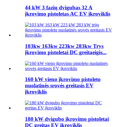
44 kW 3 fazių dvigubas 32 A
įkrovimo pistoletas AC EV įkroviklis
103kw 163kw 223kw 283kw Trys
įkrovimo pistoletai DC greitaeigis...
160 kW vieno įkrovimo pistoleto
nuolatinės srovės greitasis EV
įkroviklis
180 kW dvigubo įkrovimo pistoletai
DC greitas EV įkroviklis