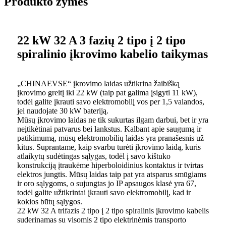
Produkto žymės
22 kW 32 A 3 fazių 2 tipo į 2 tipo
spiralinio įkrovimo kabelio taikymas
„CHINAEVSE“ įkrovimo laidas užtikrina žaibišką
įkrovimo greitį iki 22 kW (taip pat galima įsigyti 11 kW),
todėl galite įkrauti savo elektromobilį vos per 1,5 valandos,
jei naudojate 30 kW bateriją.
Mūsų įkrovimo laidas ne tik sukurtas ilgam darbui, bet ir yra
neįtikėtinai patvarus bei lankstus. Kalbant apie saugumą ir
patikimumą, mūsų elektromobilių laidas yra pranašesnis už
kitus. Suprantame, kaip svarbu turėti įkrovimo laidą, kuris
atlaikytų sudėtingas sąlygas, todėl į savo kištuko
konstrukciją įtraukėme hiperboloidinius kontaktus ir tvirtas
elektros jungtis. Mūsų laidas taip pat yra atsparus smūgiams
ir oro sąlygoms, o sujungtas jo IP apsaugos klasė yra 67,
todėl galite užtikrintai įkrauti savo elektromobilį, kad ir
kokios būtų sąlygos.
22 kW 32 A trifazis 2 tipo į 2 tipo spiralinis įkrovimo kabelis
suderinamas su visomis 2 tipo elektrinėmis transporto