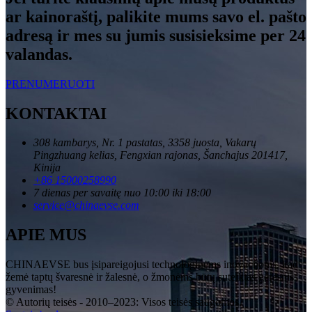
ar kainoraštį, palikite mums savo el. pašto
adresą ir mes su jumis susisieksime per 24
valandas.
PRENUMERUOTI
KONTAKTAI
308 kambarys, Nr. 1 pastatas, 3358 juosta, Vakarų
Pingzhuang kelias, Fengxian rajonas, Šanchajus 201417,
Kinija
+86 15000258990
7 dienas per savaitę nuo 10:00 iki 18:00
service@chinaevse.com
APIE MUS
CHINAEVSE bus įsipareigojusi technologinėms inovacijoms, kad
žemė taptų švaresnė ir žalesnė, o žmonėms būtų suteiktas geresnis
gyvenimas!
© Autorių teisės - 2010–2023: Visos teisės saugomos.