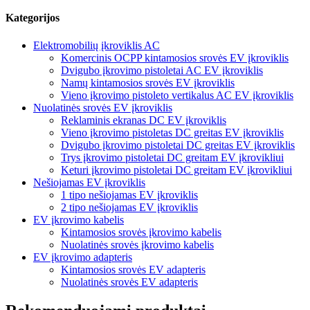
Kategorijos
Elektromobilių įkroviklis AC
Komercinis OCPP kintamosios srovės EV įkroviklis
Dvigubo įkrovimo pistoletai AC EV įkroviklis
Namų kintamosios srovės EV įkroviklis
Vieno įkrovimo pistoleto vertikalus AC EV įkroviklis
Nuolatinės srovės EV įkroviklis
Reklaminis ekranas DC EV įkroviklis
Vieno įkrovimo pistoletas DC greitas EV įkroviklis
Dvigubo įkrovimo pistoletai DC greitas EV įkroviklis
Trys įkrovimo pistoletai DC greitam EV įkrovikliui
Keturi įkrovimo pistoletai DC greitam EV įkrovikliui
Nešiojamas EV įkroviklis
1 tipo nešiojamas EV įkroviklis
2 tipo nešiojamas EV įkroviklis
EV įkrovimo kabelis
Kintamosios srovės įkrovimo kabelis
Nuolatinės srovės įkrovimo kabelis
EV įkrovimo adapteris
Kintamosios srovės EV adapteris
Nuolatinės srovės EV adapteris