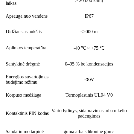
> 20 000 kartų
laikas
Apsauga nuo vandens
IP67
Didžiausias aukštis
<2000 m
Aplinkos temperatūra
-40 ℃ ~ +75 ℃
Santykinė drėgmė
0–95 % be kondensacijos
Energijos suvartojimas
<8W
budėjimo režimu
Korpuso medžiaga
Termoplastinis UL94 V0
Vario lydinys, sidabravimas arba nikelio
Kontaktinis PIN kodas
padengimas
Sandarinimo tarpinė
guma arba silikoninė guma