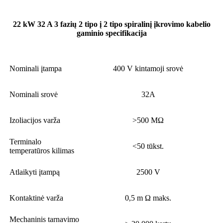
22 kW 32 A 3 fazių 2 tipo į 2 tipo spiralinį įkrovimo kabelio
gaminio specifikacija
Nominali įtampa
400 V kintamoji srovė
Nominali srovė
32A
Izoliacijos varža
>500 MΩ
Terminalo
<50 tūkst.
temperatūros kilimas
Atlaikyti įtampą
2500 V
Kontaktinė varža
0,5 m Ω maks.
Mechaninis tarnavimo