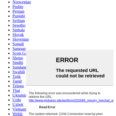
Norwegian
Pashto
Persian
Punjabi
Serbian
Sesotho
Sinhala
Slovak
Slovenian
Somali
Samoan
Scots Gaelic
Shona
Sindhi
Sundanese
Swahili
Tajik
Tamil
Telugu
Thai
Ukrainian
Urdu
Uzbek
Vietnamese
Welsh