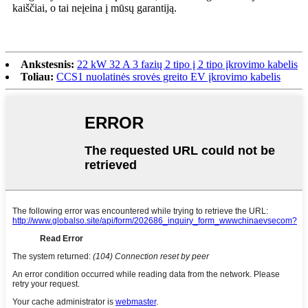
kaiščiai, o tai neįeina į mūsų garantiją.
Ankstesnis:
22 kW 32 A 3 fazių 2 tipo į 2 tipo įkrovimo kabelis
Toliau:
CCS1 nuolatinės srovės greito EV įkrovimo kabelis